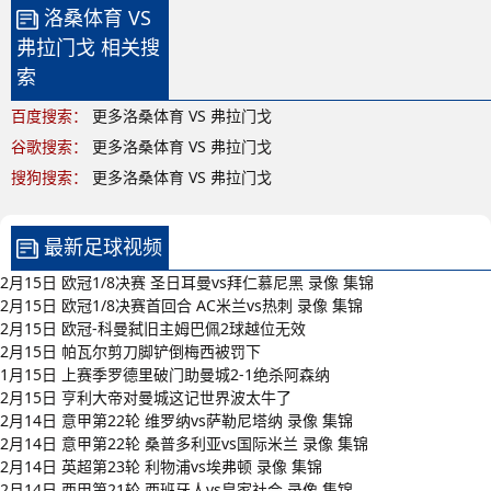
洛桑体育 VS
弗拉门戈 相关搜
索
百度搜索：
更多洛桑体育 VS 弗拉门戈
谷歌搜索：
更多洛桑体育 VS 弗拉门戈
搜狗搜索：
更多洛桑体育 VS 弗拉门戈
最新足球视频
2月15日 欧冠1/8决赛 圣日耳曼vs拜仁慕尼黑 录像 集锦
2月15日 欧冠1/8决赛首回合 AC米兰vs热刺 录像 集锦
2月15日 欧冠-科曼弑旧主姆巴佩2球越位无效
2月15日 帕瓦尔剪刀脚铲倒梅西被罚下
1月15日 上赛季罗德里破门助曼城2-1绝杀阿森纳
2月15日 亨利大帝对曼城这记世界波太牛了
2月14日 意甲第22轮 维罗纳vs萨勒尼塔纳 录像 集锦
2月14日 意甲第22轮 桑普多利亚vs国际米兰 录像 集锦
2月14日 英超第23轮 利物浦vs埃弗顿 录像 集锦
2月14日 西甲第21轮 西班牙人vs皇家社会 录像 集锦