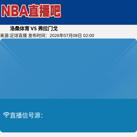
洛桑体育 VS 弗拉门戈
来源:
足球直播
发布时间：2026年07月08日 02:00
2026年07月09日 (星期四)
球会友谊
比赛中
洛桑体育 VS 弗拉门戈
直播信号源：