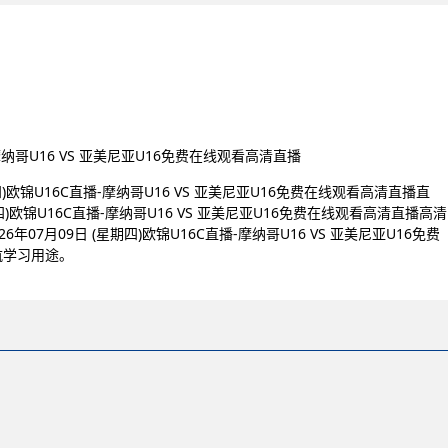
-摩纳哥U16 VS 亚美尼亚U16免费在线观看高清直播
四)欧锦U16C直播-摩纳哥U16 VS 亚美尼亚U16免费在线观看高清直播直
期四)欧锦U16C直播-摩纳哥U16 VS 亚美尼亚U16免费在线观看高清直播高清
07月09日 (星期四)欧锦U16C直播-摩纳哥U16 VS 亚美尼亚U16免费
航学习用途。