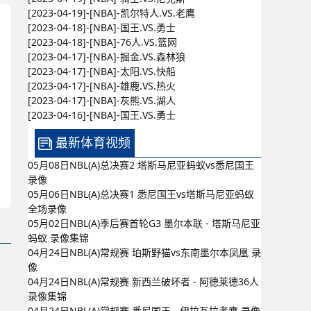
[2023-04-19]-[NBA]-凯尔特人.VS.老鹰
[2023-04-18]-[NBA]-国王.VS.勇士
[2023-04-18]-[NBA]-76人.VS.篮网
[2023-04-17]-[NBA]-掘金.VS.森林狼
[2023-04-17]-[NBA]-太阳.VS.快船
[2023-04-17]-[NBA]-雄鹿.VS.热火
[2023-04-17]-[NBA]-灰熊.VS.湖人
[2023-04-16]-[NBA]-国王.VS.勇士
最新体育视频
05月08日NBL(A)总决赛2 塔斯马尼亚蚂蚁vs悉尼国王
录像
05月06日NBL(A)总决赛1 悉尼国王vs塔斯马尼亚蚂蚁
全场录像
05月02日NBL(A)季后赛首轮G3 墨尔本联 - 塔斯马尼亚
蚂蚁 录像集锦
04月24日NBL(A)常规赛 珀斯野猫vs东南墨尔本凤凰 录
像
04月24日NBL(A)常规赛 新西兰破坏者 - 阿德莱德36人
录像集锦
04月24日NBL(A)常规赛 悉尼国王 - 伊拉瓦拉老鹰 录像