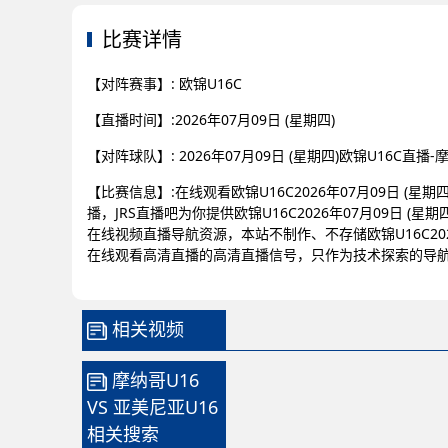
比赛详情
【对阵赛事】: 欧锦U16C
【直播时间】:2026年07月09日 (星期四)
【对阵球队】: 2026年07月09日 (星期四)欧锦U16C直播
【比赛信息】:在线观看欧锦U16C2026年07月09日 (星期
播，JRS直播吧为你提供欧锦U16C2026年07月09日 (星
在线视频直播导航资源，本站不制作、不存储欧锦U16C2026年
在线观看高清直播的高清直播信号，只作为技术探索的导
相关视频
摩纳哥U16
VS 亚美尼亚U16
相关搜索