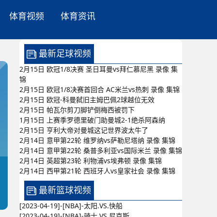
体育视频
体育资讯
最新足球视频
2月15日 欧冠1/8决赛 圣日耳曼vs拜仁慕尼黑 录像 集
锦
2月15日 欧冠1/8决赛首回合 AC米兰vs热刺 录像 集锦
2月15日 欧冠-科曼弑旧主姆巴佩2球越位无效
2月15日 帕瓦尔剪刀脚铲倒梅西被罚下
1月15日 上赛季罗德里破门助曼城2-1绝杀阿森纳
2月15日 亨利大帝对曼城这记世界波太牛了
2月14日 意甲第22轮 维罗纳vs萨勒尼塔纳 录像 集锦
2月14日 意甲第22轮 桑普多利亚vs国际米兰 录像 集锦
2月14日 英超第23轮 利物浦vs埃弗顿 录像 集锦
2月14日 西甲第21轮 西班牙人vs皇家社会 录像 集锦
最新篮球视频
[2023-04-19]-[NBA]-太阳.VS.快船
[2023-04-19]-[NBA]-骑士.VS.尼克斯