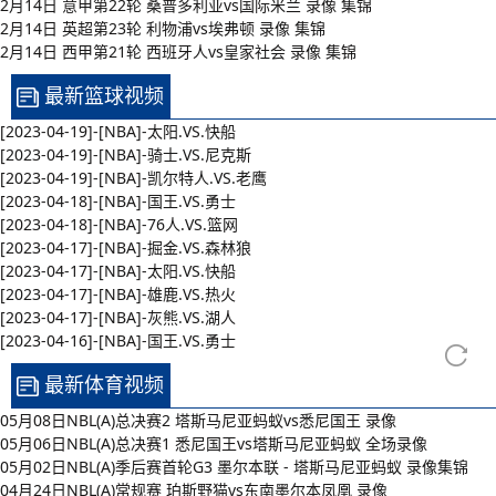
2月14日 意甲第22轮 桑普多利亚vs国际米兰 录像 集锦
2月14日 英超第23轮 利物浦vs埃弗顿 录像 集锦
2月14日 西甲第21轮 西班牙人vs皇家社会 录像 集锦
最新篮球视频
[2023-04-19]-[NBA]-太阳.VS.快船
[2023-04-19]-[NBA]-骑士.VS.尼克斯
[2023-04-19]-[NBA]-凯尔特人.VS.老鹰
[2023-04-18]-[NBA]-国王.VS.勇士
[2023-04-18]-[NBA]-76人.VS.篮网
[2023-04-17]-[NBA]-掘金.VS.森林狼
[2023-04-17]-[NBA]-太阳.VS.快船
[2023-04-17]-[NBA]-雄鹿.VS.热火
[2023-04-17]-[NBA]-灰熊.VS.湖人
[2023-04-16]-[NBA]-国王.VS.勇士
最新体育视频
05月08日NBL(A)总决赛2 塔斯马尼亚蚂蚁vs悉尼国王 录像
05月06日NBL(A)总决赛1 悉尼国王vs塔斯马尼亚蚂蚁 全场录像
05月02日NBL(A)季后赛首轮G3 墨尔本联 - 塔斯马尼亚蚂蚁 录像集锦
04月24日NBL(A)常规赛 珀斯野猫vs东南墨尔本凤凰 录像