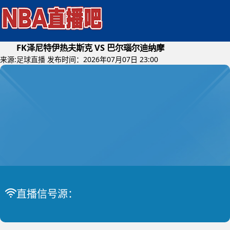
FK泽尼特伊热夫斯克 VS 巴尔瑙尔迪纳摩
来源:
足球直播
发布时间：2026年07月07日 23:00
2026年07月09日 (星期四)
俄乙B
比赛中
直播信号源：
FK泽尼特伊热夫斯克 VS 巴尔瑙尔迪纳摩