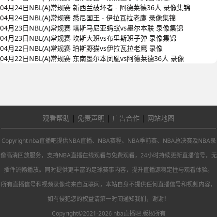
04月24日NBL(A)常规赛 新西兰破坏者 - 阿德莱德36人 录像集锦
04月24日NBL(A)常规赛 悉尼国王 - 伊拉瓦拉老鹰 录像集锦
04月23日NBL(A)常规赛 塔斯马尼亚蚂蚁vs墨尔本联 录像集锦
04月23日NBL(A)常规赛 坎斯大班vs布里斯班子弹 录像集锦
04月22日NBL(A)常规赛 珀斯野猫vs伊拉瓦拉老鹰 录像
04月22日NBL(A)常规赛 东南墨尔本凤凰vs阿德莱德36人 录像
观看帮助
|
免责声明
|
广告合作
|
网站地图
Copyright nba直播吧提供NBA直播、NBA赛程、NBA季前赛、NBA总决赛及NBA录
像高清回放服务，支持NBA直播在线观看与免费观看，24小时持续更新直播信号，无
插件流畅播放。同时提供更丰富的足球赛事内容，提升直播源稳定性与观看体验。
所有直播信号和视频录像均来自互联网，本站自身不提供任何直播信号和视频内容，
如有侵犯您的权益请第一时间通知我们，谢谢！
Copyright©2021-2026 nba直播吧 版权所有