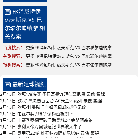
FK泽尼特伊
热夫斯克 VS 巴
尔瑙尔迪纳摩 相
关搜索
百度搜索：
更多FK泽尼特伊热夫斯克 VS 巴尔瑙尔迪纳摩
谷歌搜索：
更多FK泽尼特伊热夫斯克 VS 巴尔瑙尔迪纳摩
搜狗搜索：
更多FK泽尼特伊热夫斯克 VS 巴尔瑙尔迪纳摩
最新足球视频
2月15日 欧冠1/8决赛 圣日耳曼vs拜仁慕尼黑 录像 集锦
2月15日 欧冠1/8决赛首回合 AC米兰vs热刺 录像 集锦
2月15日 欧冠-科曼弑旧主姆巴佩2球越位无效
2月15日 帕瓦尔剪刀脚铲倒梅西被罚下
1月15日 上赛季罗德里破门助曼城2-1绝杀阿森纳
2月15日 亨利大帝对曼城这记世界波太牛了
2月14日 意甲第22轮 维罗纳vs萨勒尼塔纳 录像 集锦