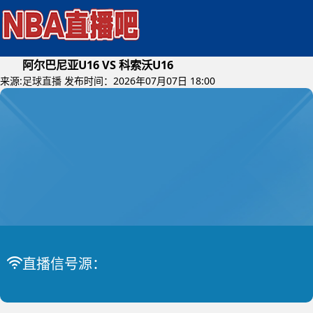
阿尔巴尼亚U16 VS 科索沃U16
来源:
足球直播
发布时间：2026年07月07日 18:00
2026年07月09日 (星期四)
欧锦U16C
比赛中
阿尔巴尼亚U16 VS 科索沃U16
直播信号源：