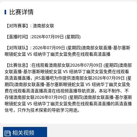
比赛详情
【对阵赛事】: 澳南部女联
【直播时间】:2026年07月09日 (星期四)
【对阵球队】: 2026年07月09日 (星期四)澳南部女联直播-基尔塞斯
眼镜蛇女篮 VS 纽纳华丁幽灵女篮免费在线观看高清直播
【比赛信息】:在线观看澳南部女联2026年07月09日 (星期四)澳南部
女联直播-基尔塞斯眼镜蛇女篮 VS 纽纳华丁幽灵女篮免费在线观看
高清直播直播，JRS直播吧为你提供澳南部女联2026年07月09日 (星
期四)澳南部女联直播-基尔塞斯眼镜蛇女篮 VS 纽纳华丁幽灵女篮免
费在线观看高清直播高清在线视频直播导航资源，本站不制作、不
存储澳南部女联2026年07月09日 (星期四)澳南部女联直播-基尔塞斯
眼镜蛇女篮 VS 纽纳华丁幽灵女篮免费在线观看高清直播的高清直播
信号，只作为技术探索的导航学习用途。
相关视频