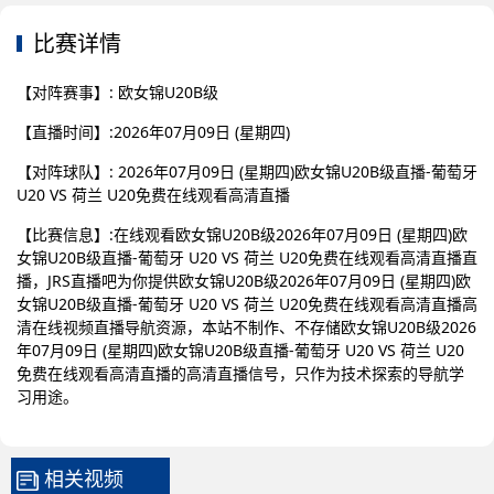
比赛详情
【对阵赛事】: 欧女锦U20B级
【直播时间】:2026年07月09日 (星期四)
【对阵球队】: 2026年07月09日 (星期四)欧女锦U20B级直播-葡萄牙
U20 VS 荷兰 U20免费在线观看高清直播
【比赛信息】:在线观看欧女锦U20B级2026年07月09日 (星期四)欧
女锦U20B级直播-葡萄牙 U20 VS 荷兰 U20免费在线观看高清直播直
播，JRS直播吧为你提供欧女锦U20B级2026年07月09日 (星期四)欧
女锦U20B级直播-葡萄牙 U20 VS 荷兰 U20免费在线观看高清直播高
清在线视频直播导航资源，本站不制作、不存储欧女锦U20B级2026
年07月09日 (星期四)欧女锦U20B级直播-葡萄牙 U20 VS 荷兰 U20
免费在线观看高清直播的高清直播信号，只作为技术探索的导航学
习用途。
相关视频