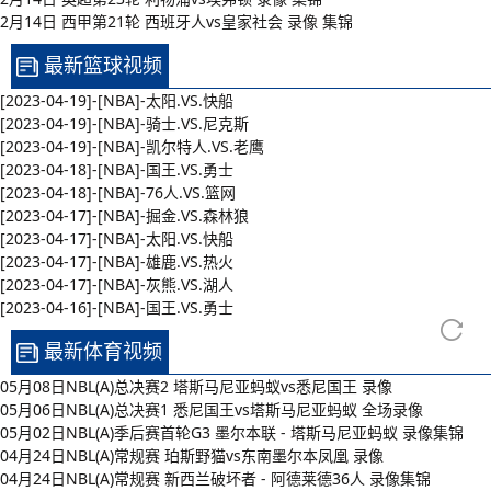
2月14日 西甲第21轮 西班牙人vs皇家社会 录像 集锦
最新篮球视频
[2023-04-19]-[NBA]-太阳.VS.快船
[2023-04-19]-[NBA]-骑士.VS.尼克斯
[2023-04-19]-[NBA]-凯尔特人.VS.老鹰
[2023-04-18]-[NBA]-国王.VS.勇士
[2023-04-18]-[NBA]-76人.VS.篮网
[2023-04-17]-[NBA]-掘金.VS.森林狼
[2023-04-17]-[NBA]-太阳.VS.快船
[2023-04-17]-[NBA]-雄鹿.VS.热火
[2023-04-17]-[NBA]-灰熊.VS.湖人
[2023-04-16]-[NBA]-国王.VS.勇士
最新体育视频
05月08日NBL(A)总决赛2 塔斯马尼亚蚂蚁vs悉尼国王 录像
05月06日NBL(A)总决赛1 悉尼国王vs塔斯马尼亚蚂蚁 全场录像
05月02日NBL(A)季后赛首轮G3 墨尔本联 - 塔斯马尼亚蚂蚁 录像集锦
04月24日NBL(A)常规赛 珀斯野猫vs东南墨尔本凤凰 录像
04月24日NBL(A)常规赛 新西兰破坏者 - 阿德莱德36人 录像集锦