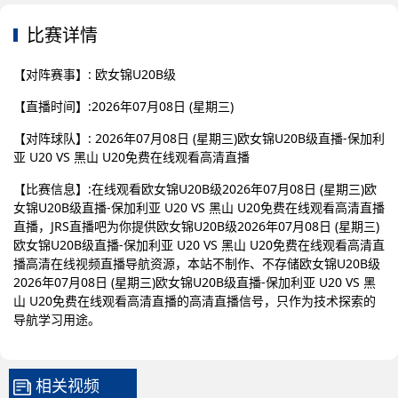
比赛详情
【对阵赛事】: 欧女锦U20B级
【直播时间】:2026年07月08日 (星期三)
【对阵球队】: 2026年07月08日 (星期三)欧女锦U20B级直播-保加利
亚 U20 VS 黑山 U20免费在线观看高清直播
【比赛信息】:在线观看欧女锦U20B级2026年07月08日 (星期三)欧
女锦U20B级直播-保加利亚 U20 VS 黑山 U20免费在线观看高清直播
直播，JRS直播吧为你提供欧女锦U20B级2026年07月08日 (星期三)
欧女锦U20B级直播-保加利亚 U20 VS 黑山 U20免费在线观看高清直
播高清在线视频直播导航资源，本站不制作、不存储欧女锦U20B级
2026年07月08日 (星期三)欧女锦U20B级直播-保加利亚 U20 VS 黑
山 U20免费在线观看高清直播的高清直播信号，只作为技术探索的
导航学习用途。
相关视频