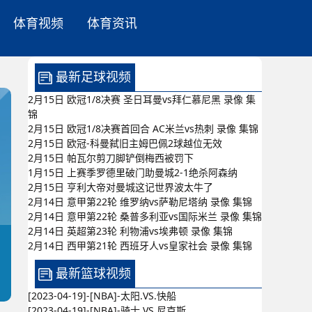
体育视频
体育资讯
最新足球视频
2月15日 欧冠1/8决赛 圣日耳曼vs拜仁慕尼黑 录像 集
锦
2月15日 欧冠1/8决赛首回合 AC米兰vs热刺 录像 集锦
2月15日 欧冠-科曼弑旧主姆巴佩2球越位无效
2月15日 帕瓦尔剪刀脚铲倒梅西被罚下
1月15日 上赛季罗德里破门助曼城2-1绝杀阿森纳
2月15日 亨利大帝对曼城这记世界波太牛了
2月14日 意甲第22轮 维罗纳vs萨勒尼塔纳 录像 集锦
2月14日 意甲第22轮 桑普多利亚vs国际米兰 录像 集锦
2月14日 英超第23轮 利物浦vs埃弗顿 录像 集锦
2月14日 西甲第21轮 西班牙人vs皇家社会 录像 集锦
最新篮球视频
[2023-04-19]-[NBA]-太阳.VS.快船
[2023-04-19]-[NBA]-骑士.VS.尼克斯