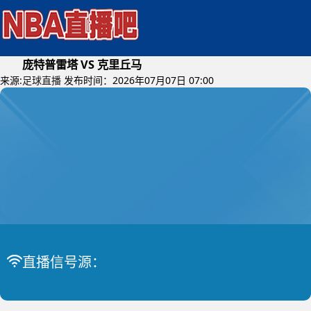
庞特普雷塔 VS 克里丘马
来源:
足球直播
发布时间：2026年07月07日 07:00
2026年07月09日 (星期四)
巴西乙
比赛中
庞特普雷塔 VS 克里丘马
直播信号源：