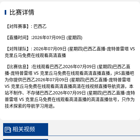
比赛详情
【对阵赛事】: 巴西乙
【直播时间】:2026年07月09日 (星期四)
【对阵球队】: 2026年07月09日 (星期四)巴西乙直播-庞特普雷塔 VS
克里丘马免费在线观看高清直播
【比赛信息】:在线观看巴西乙2026年07月09日 (星期四)巴西乙直
播-庞特普雷塔 VS 克里丘马免费在线观看高清直播直播，JRS直播吧
为你提供巴西乙2026年07月09日 (星期四)巴西乙直播-庞特普雷塔
VS 克里丘马免费在线观看高清直播高清在线视频直播导航资源，本
站不制作、不存储巴西乙2026年07月09日 (星期四)巴西乙直播-庞特
普雷塔 VS 克里丘马免费在线观看高清直播的高清直播信号，只作为
技术探索的导航学习用途。
相关视频