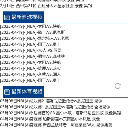
2月14日 西甲第21轮 西班牙人vs皇家社会 录像 集锦
最新篮球视频
[2023-04-19]-[NBA]-太阳.VS.快船
[2023-04-19]-[NBA]-骑士.VS.尼克斯
[2023-04-19]-[NBA]-凯尔特人.VS.老鹰
[2023-04-18]-[NBA]-国王.VS.勇士
[2023-04-18]-[NBA]-76人.VS.篮网
[2023-04-17]-[NBA]-掘金.VS.森林狼
[2023-04-17]-[NBA]-太阳.VS.快船
[2023-04-17]-[NBA]-雄鹿.VS.热火
[2023-04-17]-[NBA]-灰熊.VS.湖人
[2023-04-16]-[NBA]-国王.VS.勇士
最新体育视频
05月08日NBL(A)总决赛2 塔斯马尼亚蚂蚁vs悉尼国王 录像
05月06日NBL(A)总决赛1 悉尼国王vs塔斯马尼亚蚂蚁 全场录像
05月02日NBL(A)季后赛首轮G3 墨尔本联 - 塔斯马尼亚蚂蚁 录像集锦
04月24日NBL(A)常规赛 珀斯野猫vs东南墨尔本凤凰 录像
04月24日NBL(A)常规赛 新西兰破坏者 - 阿德莱德36人 录像集锦