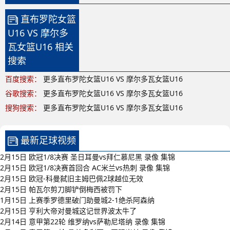
直布罗陀女篮
U16 VS 摩尔多
瓦女篮U16 相关
搜索
百度搜索：
更多直布罗陀女篮U16 VS 摩尔多瓦女篮U16
谷歌搜索：
更多直布罗陀女篮U16 VS 摩尔多瓦女篮U16
搜狗搜索：
更多直布罗陀女篮U16 VS 摩尔多瓦女篮U16
最新足球视频
2月15日 欧冠1/8决赛 圣日耳曼vs拜仁慕尼黑 录像 集锦
2月15日 欧冠1/8决赛首回合 AC米兰vs热刺 录像 集锦
2月15日 欧冠-科曼弑旧主姆巴佩2球越位无效
2月15日 帕瓦尔剪刀脚铲倒梅西被罚下
1月15日 上赛季罗德里破门助曼城2-1绝杀阿森纳
2月15日 亨利大帝对曼城这记世界波太牛了
2月14日 意甲第22轮 维罗纳vs萨勒尼塔纳 录像 集锦