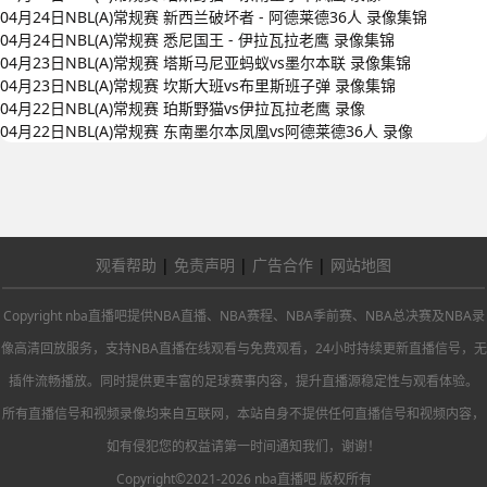
04月24日NBL(A)常规赛 新西兰破坏者 - 阿德莱德36人 录像集锦
04月24日NBL(A)常规赛 悉尼国王 - 伊拉瓦拉老鹰 录像集锦
04月23日NBL(A)常规赛 塔斯马尼亚蚂蚁vs墨尔本联 录像集锦
04月23日NBL(A)常规赛 坎斯大班vs布里斯班子弹 录像集锦
04月22日NBL(A)常规赛 珀斯野猫vs伊拉瓦拉老鹰 录像
04月22日NBL(A)常规赛 东南墨尔本凤凰vs阿德莱德36人 录像
观看帮助
|
免责声明
|
广告合作
|
网站地图
Copyright nba直播吧提供NBA直播、NBA赛程、NBA季前赛、NBA总决赛及NBA录
像高清回放服务，支持NBA直播在线观看与免费观看，24小时持续更新直播信号，无
插件流畅播放。同时提供更丰富的足球赛事内容，提升直播源稳定性与观看体验。
所有直播信号和视频录像均来自互联网，本站自身不提供任何直播信号和视频内容，
如有侵犯您的权益请第一时间通知我们，谢谢！
Copyright©2021-2026 nba直播吧 版权所有