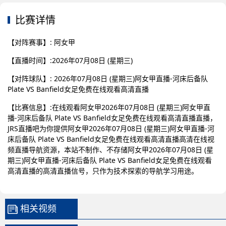
比赛详情
【对阵赛事】: 阿女甲
【直播时间】:2026年07月08日 (星期三)
【对阵球队】: 2026年07月08日 (星期三)阿女甲直播-河床后备队
Plate VS Banfield女足免费在线观看高清直播
【比赛信息】:在线观看阿女甲2026年07月08日 (星期三)阿女甲直
播-河床后备队 Plate VS Banfield女足免费在线观看高清直播直播，
JRS直播吧为你提供阿女甲2026年07月08日 (星期三)阿女甲直播-河
床后备队 Plate VS Banfield女足免费在线观看高清直播高清在线视
频直播导航资源，本站不制作、不存储阿女甲2026年07月08日 (星
期三)阿女甲直播-河床后备队 Plate VS Banfield女足免费在线观看
高清直播的高清直播信号，只作为技术探索的导航学习用途。
相关视频