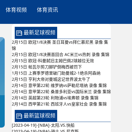
体育视频
体育资讯
最新足球视频
2月15日 欧冠1/8决赛 圣日耳曼vs拜仁慕尼黑 录像 集
锦
2月15日 欧冠1/8决赛首回合 AC米兰vs热刺 录像 集锦
2月15日 欧冠-科曼弑旧主姆巴佩2球越位无效
2月15日 帕瓦尔剪刀脚铲倒梅西被罚下
1月15日 上赛季罗德里破门助曼城2-1绝杀阿森纳
2月15日 亨利大帝对曼城这记世界波太牛了
2月14日 意甲第22轮 维罗纳vs萨勒尼塔纳 录像 集锦
2月14日 意甲第22轮 桑普多利亚vs国际米兰 录像 集锦
2月14日 英超第23轮 利物浦vs埃弗顿 录像 集锦
2月14日 西甲第21轮 西班牙人vs皇家社会 录像 集锦
最新篮球视频
[2023-04-19]-[NBA]-太阳.VS.快船
[2023-04-19]-[NBA]-骑士.VS.尼克斯