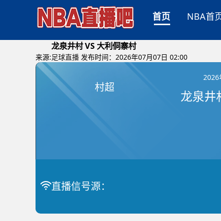
首页
NBA首
龙泉井村 VS 大利侗寨村
来源:
足球直播
发布时间：2026年07月07日 02:00
202
村超
直播信号源：