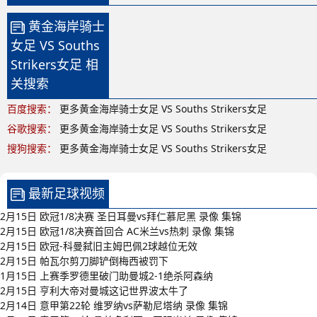
黄金海岸骑士
女足 VS Souths
Strikers女足 相
关搜索
百度搜索：
更多黄金海岸骑士女足 VS Souths Strikers女足
谷歌搜索：
更多黄金海岸骑士女足 VS Souths Strikers女足
搜狗搜索：
更多黄金海岸骑士女足 VS Souths Strikers女足
最新足球视频
2月15日 欧冠1/8决赛 圣日耳曼vs拜仁慕尼黑 录像 集锦
2月15日 欧冠1/8决赛首回合 AC米兰vs热刺 录像 集锦
2月15日 欧冠-科曼弑旧主姆巴佩2球越位无效
2月15日 帕瓦尔剪刀脚铲倒梅西被罚下
1月15日 上赛季罗德里破门助曼城2-1绝杀阿森纳
2月15日 亨利大帝对曼城这记世界波太牛了
2月14日 意甲第22轮 维罗纳vs萨勒尼塔纳 录像 集锦