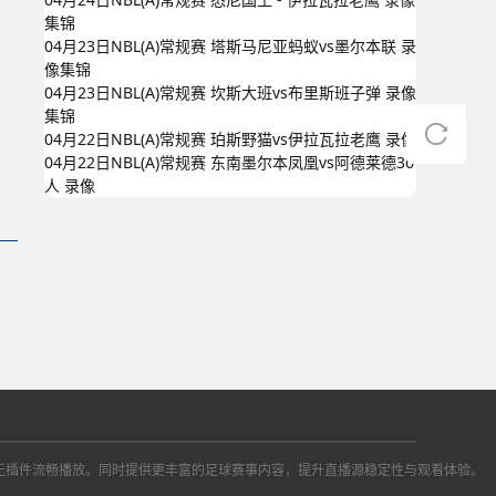
集锦
04月23日NBL(A)常规赛 塔斯马尼亚蚂蚁vs墨尔本联 录
像集锦
04月23日NBL(A)常规赛 坎斯大班vs布里斯班子弹 录像
集锦
04月22日NBL(A)常规赛 珀斯野猫vs伊拉瓦拉老鹰 录像
04月22日NBL(A)常规赛 东南墨尔本凤凰vs阿德莱德36
人 录像
播信号，无插件流畅播放。同时提供更丰富的足球赛事内容，提升直播源稳定性与观看体验。