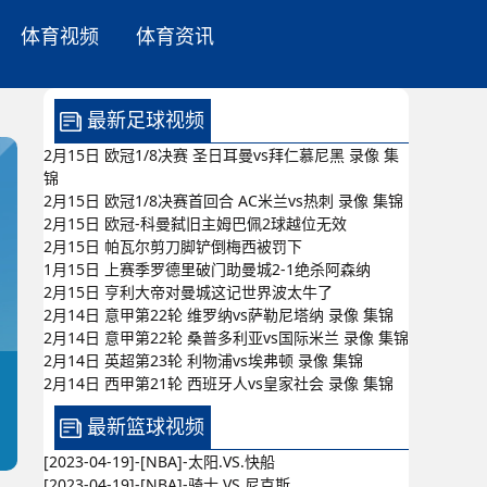
体育视频
体育资讯
最新足球视频
2月15日 欧冠1/8决赛 圣日耳曼vs拜仁慕尼黑 录像 集
锦
2月15日 欧冠1/8决赛首回合 AC米兰vs热刺 录像 集锦
2月15日 欧冠-科曼弑旧主姆巴佩2球越位无效
2月15日 帕瓦尔剪刀脚铲倒梅西被罚下
1月15日 上赛季罗德里破门助曼城2-1绝杀阿森纳
2月15日 亨利大帝对曼城这记世界波太牛了
2月14日 意甲第22轮 维罗纳vs萨勒尼塔纳 录像 集锦
2月14日 意甲第22轮 桑普多利亚vs国际米兰 录像 集锦
2月14日 英超第23轮 利物浦vs埃弗顿 录像 集锦
2月14日 西甲第21轮 西班牙人vs皇家社会 录像 集锦
最新篮球视频
[2023-04-19]-[NBA]-太阳.VS.快船
[2023-04-19]-[NBA]-骑士.VS.尼克斯