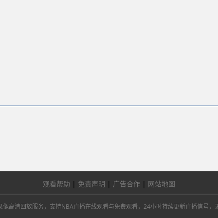
观看帮助
|
免责声明
|
广告合作
|
网站地图
总决赛及NBA录像高清回放服务，支持NBA直播在线观看与免费观看，24小时持续更新直