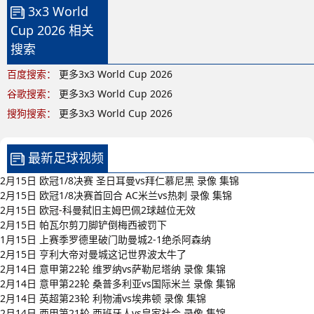
3x3 World
Cup 2026 相关
搜索
百度搜索：
更多3x3 World Cup 2026
谷歌搜索：
更多3x3 World Cup 2026
搜狗搜索：
更多3x3 World Cup 2026
最新足球视频
2月15日 欧冠1/8决赛 圣日耳曼vs拜仁慕尼黑 录像 集锦
2月15日 欧冠1/8决赛首回合 AC米兰vs热刺 录像 集锦
2月15日 欧冠-科曼弑旧主姆巴佩2球越位无效
2月15日 帕瓦尔剪刀脚铲倒梅西被罚下
1月15日 上赛季罗德里破门助曼城2-1绝杀阿森纳
2月15日 亨利大帝对曼城这记世界波太牛了
2月14日 意甲第22轮 维罗纳vs萨勒尼塔纳 录像 集锦
2月14日 意甲第22轮 桑普多利亚vs国际米兰 录像 集锦
2月14日 英超第23轮 利物浦vs埃弗顿 录像 集锦
2月14日 西甲第21轮 西班牙人vs皇家社会 录像 集锦