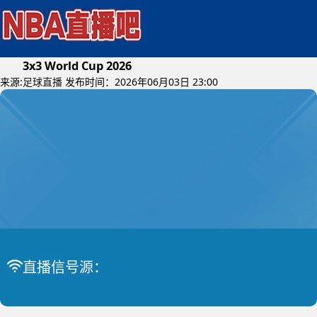
3x3 World Cup 2026
来源:
足球直播
发布时间：2026年06月03日 23:00
2026年06月04日 (星期四)
3X3篮球
比赛中
3x3 World Cup 2026
直播信号源：