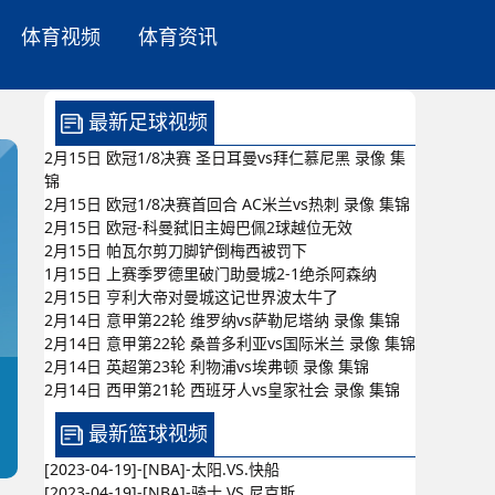
体育视频
体育资讯
最新足球视频
2月15日 欧冠1/8决赛 圣日耳曼vs拜仁慕尼黑 录像 集
锦
2月15日 欧冠1/8决赛首回合 AC米兰vs热刺 录像 集锦
2月15日 欧冠-科曼弑旧主姆巴佩2球越位无效
2月15日 帕瓦尔剪刀脚铲倒梅西被罚下
1月15日 上赛季罗德里破门助曼城2-1绝杀阿森纳
2月15日 亨利大帝对曼城这记世界波太牛了
2月14日 意甲第22轮 维罗纳vs萨勒尼塔纳 录像 集锦
2月14日 意甲第22轮 桑普多利亚vs国际米兰 录像 集锦
2月14日 英超第23轮 利物浦vs埃弗顿 录像 集锦
2月14日 西甲第21轮 西班牙人vs皇家社会 录像 集锦
最新篮球视频
[2023-04-19]-[NBA]-太阳.VS.快船
[2023-04-19]-[NBA]-骑士.VS.尼克斯