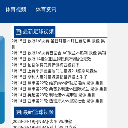
体育视频
体育资讯
最新足球视频
2月15日 欧冠1/8决赛 圣日耳曼vs拜仁慕尼黑 录像 集
锦
2月15日 欧冠1/8决赛首回合 AC米兰vs热刺 录像 集锦
2月15日 欧冠-科曼弑旧主姆巴佩2球越位无效
2月15日 帕瓦尔剪刀脚铲倒梅西被罚下
1月15日 上赛季罗德里破门助曼城2-1绝杀阿森纳
2月15日 亨利大帝对曼城这记世界波太牛了
2月14日 意甲第22轮 维罗纳vs萨勒尼塔纳 录像 集锦
2月14日 意甲第22轮 桑普多利亚vs国际米兰 录像 集锦
2月14日 英超第23轮 利物浦vs埃弗顿 录像 集锦
2月14日 西甲第21轮 西班牙人vs皇家社会 录像 集锦
最新篮球视频
[2023-04-19]-[NBA]-太阳.VS.快船
[2023-04-19]-[NBA]-骑士.VS.尼克斯