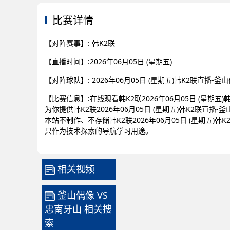
比赛详情
【对阵赛事】: 韩K2联
【直播时间】:2026年06月05日 (星期五)
【对阵球队】: 2026年06月05日 (星期五)韩K2联直播-
【比赛信息】:在线观看韩K2联2026年06月05日 (星期五
为你提供韩K2联2026年06月05日 (星期五)韩K2联直
本站不制作、不存储韩K2联2026年06月05日 (星期五)
只作为技术探索的导航学习用途。
相关视频
釜山偶像 VS
忠南牙山 相关搜
索