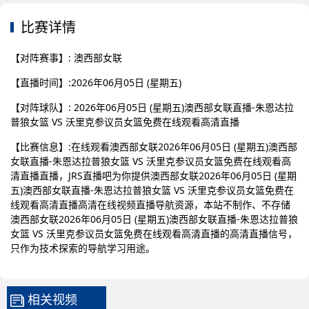
比赛详情
【对阵赛事】: 澳西部女联
【直播时间】:2026年06月05日 (星期五)
【对阵球队】: 2026年06月05日 (星期五)澳西部女联直播-朱恩达拉
普狼女篮 VS 沃里克参议员女篮免费在线观看高清直播
【比赛信息】:在线观看澳西部女联2026年06月05日 (星期五)澳西部
女联直播-朱恩达拉普狼女篮 VS 沃里克参议员女篮免费在线观看高
清直播直播，JRS直播吧为你提供澳西部女联2026年06月05日 (星期
五)澳西部女联直播-朱恩达拉普狼女篮 VS 沃里克参议员女篮免费在
线观看高清直播高清在线视频直播导航资源，本站不制作、不存储
澳西部女联2026年06月05日 (星期五)澳西部女联直播-朱恩达拉普狼
女篮 VS 沃里克参议员女篮免费在线观看高清直播的高清直播信号，
只作为技术探索的导航学习用途。
相关视频