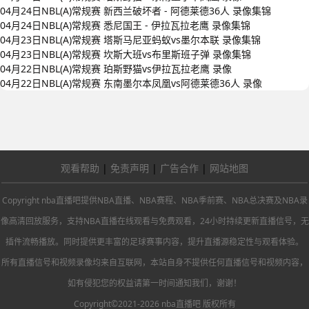
04月24日NBL(A)常规赛 新西兰破坏者 - 阿德莱德36人 录像集锦
04月24日NBL(A)常规赛 悉尼国王 - 伊拉瓦拉老鹰 录像集锦
04月23日NBL(A)常规赛 塔斯马尼亚蚂蚁vs墨尔本联 录像集锦
04月23日NBL(A)常规赛 坎斯大班vs布里斯班子弹 录像集锦
04月22日NBL(A)常规赛 珀斯野猫vs伊拉瓦拉老鹰 录像
04月22日NBL(A)常规赛 东南墨尔本凤凰vs阿德莱德36人 录像
观看帮助
|
免责声明
|
广告合作
|
网站地图
Copyright nba直播吧提供NBA直播、NBA赛程、NBA季前赛、NBA总决赛及NBA录
像高清回放服务，支持NBA直播在线观看与免费观看，24小时持续更新直播信号，无
插件流畅播放。同时提供更丰富的足球赛事内容，提升直播源稳定性与观看体验。
所有直播信号和视频录像均来自互联网，本站自身不提供任何直播信号和视频内容，
如有侵犯您的权益请第一时间通知我们，谢谢！
Copyright©2021-2026 nba直播吧 版权所有