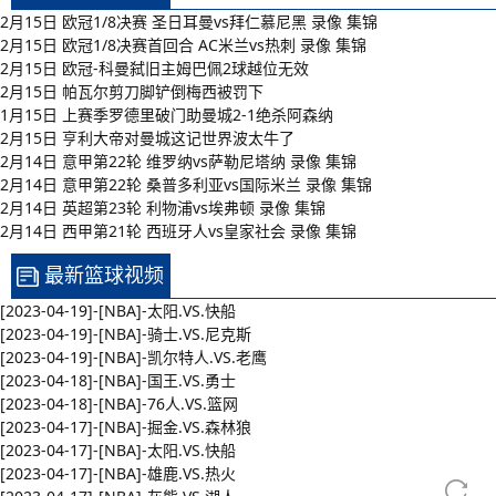
2月15日 欧冠1/8决赛 圣日耳曼vs拜仁慕尼黑 录像 集锦
2月15日 欧冠1/8决赛首回合 AC米兰vs热刺 录像 集锦
2月15日 欧冠-科曼弑旧主姆巴佩2球越位无效
2月15日 帕瓦尔剪刀脚铲倒梅西被罚下
1月15日 上赛季罗德里破门助曼城2-1绝杀阿森纳
2月15日 亨利大帝对曼城这记世界波太牛了
2月14日 意甲第22轮 维罗纳vs萨勒尼塔纳 录像 集锦
2月14日 意甲第22轮 桑普多利亚vs国际米兰 录像 集锦
2月14日 英超第23轮 利物浦vs埃弗顿 录像 集锦
2月14日 西甲第21轮 西班牙人vs皇家社会 录像 集锦
最新篮球视频
[2023-04-19]-[NBA]-太阳.VS.快船
[2023-04-19]-[NBA]-骑士.VS.尼克斯
[2023-04-19]-[NBA]-凯尔特人.VS.老鹰
[2023-04-18]-[NBA]-国王.VS.勇士
[2023-04-18]-[NBA]-76人.VS.篮网
[2023-04-17]-[NBA]-掘金.VS.森林狼
[2023-04-17]-[NBA]-太阳.VS.快船
[2023-04-17]-[NBA]-雄鹿.VS.热火