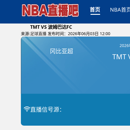
首页
NBA首
TMT VS 波姆巴达FC
来源:
足球直播
发布时间：2026年06月03日 12:00
202
冈比亚超
TMT
直播信号源：