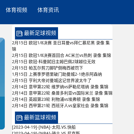
体育视频
体育资讯
最新足球视频
2月15日 欧冠1/8决赛 圣日耳曼vs拜仁慕尼黑 录像 集
锦
2月15日 欧冠1/8决赛首回合 AC米兰vs热刺 录像 集锦
2月15日 欧冠-科曼弑旧主姆巴佩2球越位无效
2月15日 帕瓦尔剪刀脚铲倒梅西被罚下
1月15日 上赛季罗德里破门助曼城2-1绝杀阿森纳
2月15日 亨利大帝对曼城这记世界波太牛了
2月14日 意甲第22轮 维罗纳vs萨勒尼塔纳 录像 集锦
2月14日 意甲第22轮 桑普多利亚vs国际米兰 录像 集锦
2月14日 英超第23轮 利物浦vs埃弗顿 录像 集锦
2月14日 西甲第21轮 西班牙人vs皇家社会 录像 集锦
最新篮球视频
[2023-04-19]-[NBA]-太阳.VS.快船
[2023-04-19]-[NBA]-骑士.VS.尼克斯