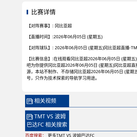
比赛详情
【对阵赛事】: 冈比亚超
【直播时间】:2026年06月05日 (星期五)
【对阵球队】: 2026年06月05日 (星期五)冈比亚超直播-
【比赛信息】:在线观看冈比亚超2026年06月05日 (星期五
吧为你提供冈比亚超2026年06月05日 (星期五)冈比亚超
源，本站不制作、不存储冈比亚超2026年06月05日 (星期
号，只作为技术探索的导航学习用途。
相关视频
TMT VS 波姆
巴达FC 相关搜索
百度搜索：
更多TMT VS 波姆巴达FC