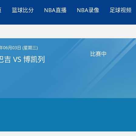
页
篮球比分
NBA直播
NBA录像
足球视频
6年06月03日 (星期三)
比赛中
吉 VS 博凯列