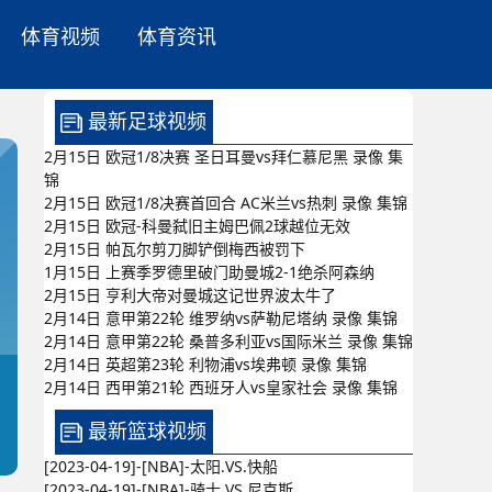
体育视频
体育资讯
最新足球视频
2月15日 欧冠1/8决赛 圣日耳曼vs拜仁慕尼黑 录像 集
锦
2月15日 欧冠1/8决赛首回合 AC米兰vs热刺 录像 集锦
2月15日 欧冠-科曼弑旧主姆巴佩2球越位无效
2月15日 帕瓦尔剪刀脚铲倒梅西被罚下
1月15日 上赛季罗德里破门助曼城2-1绝杀阿森纳
2月15日 亨利大帝对曼城这记世界波太牛了
2月14日 意甲第22轮 维罗纳vs萨勒尼塔纳 录像 集锦
2月14日 意甲第22轮 桑普多利亚vs国际米兰 录像 集锦
2月14日 英超第23轮 利物浦vs埃弗顿 录像 集锦
2月14日 西甲第21轮 西班牙人vs皇家社会 录像 集锦
最新篮球视频
[2023-04-19]-[NBA]-太阳.VS.快船
[2023-04-19]-[NBA]-骑士.VS.尼克斯