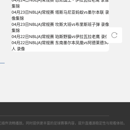
集锦
04月23日NBL(A)常规赛 塔斯马尼亚蚂蚁vs墨尔本联 录
像集锦
04月23日NBL(A)常规赛 坎斯大班vs布里斯班子弹 录像
集锦
04月22日NBL(A)常规赛 珀斯野猫vs伊拉瓦拉老鹰 录像
04月22日NBL(A)常规赛 东南墨尔本凤凰vs阿德莱德36
人 录像
播信号，无插件流畅播放。同时提供更丰富的足球赛事内容，提升直播源稳定性与观看体验。