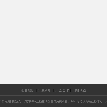
观看帮助
|
免责声明
|
广告合作
|
网站地图
总决赛及NBA录像高清回放服务，支持NBA直播在线观看与免费观看，24小时持续更新直