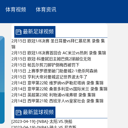
体育视频
体育资讯
最新足球视频
2月15日 欧冠1/8决赛 圣日耳曼vs拜仁慕尼黑 录像 集
锦
2月15日 欧冠1/8决赛首回合 AC米兰vs热刺 录像 集锦
2月15日 欧冠-科曼弑旧主姆巴佩2球越位无效
2月15日 帕瓦尔剪刀脚铲倒梅西被罚下
1月15日 上赛季罗德里破门助曼城2-1绝杀阿森纳
2月15日 亨利大帝对曼城这记世界波太牛了
2月14日 意甲第22轮 维罗纳vs萨勒尼塔纳 录像 集锦
2月14日 意甲第22轮 桑普多利亚vs国际米兰 录像 集锦
2月14日 英超第23轮 利物浦vs埃弗顿 录像 集锦
2月14日 西甲第21轮 西班牙人vs皇家社会 录像 集锦
最新篮球视频
[2023-04-19]-[NBA]-太阳.VS.快船
[2023-04-19]-[NBA]-骑士.VS.尼克斯