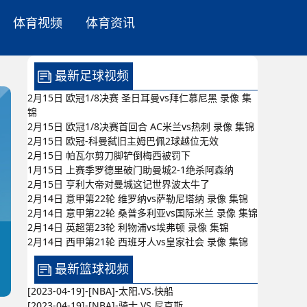
体育视频
体育资讯
最新足球视频
2月15日 欧冠1/8决赛 圣日耳曼vs拜仁慕尼黑 录像 集
锦
2月15日 欧冠1/8决赛首回合 AC米兰vs热刺 录像 集锦
2月15日 欧冠-科曼弑旧主姆巴佩2球越位无效
2月15日 帕瓦尔剪刀脚铲倒梅西被罚下
1月15日 上赛季罗德里破门助曼城2-1绝杀阿森纳
2月15日 亨利大帝对曼城这记世界波太牛了
2月14日 意甲第22轮 维罗纳vs萨勒尼塔纳 录像 集锦
2月14日 意甲第22轮 桑普多利亚vs国际米兰 录像 集锦
2月14日 英超第23轮 利物浦vs埃弗顿 录像 集锦
2月14日 西甲第21轮 西班牙人vs皇家社会 录像 集锦
最新篮球视频
[2023-04-19]-[NBA]-太阳.VS.快船
[2023-04-19]-[NBA]-骑士.VS.尼克斯