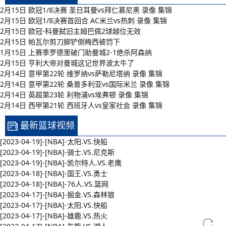
2月15日 欧冠1/8决赛 圣日耳曼vs拜仁慕尼黑 录像 集锦
2月15日 欧冠1/8决赛首回合 AC米兰vs热刺 录像 集锦
2月15日 欧冠-科曼弑旧主姆巴佩2球越位无效
2月15日 帕瓦尔剪刀脚铲倒梅西被罚下
1月15日 上赛季罗德里破门助曼城2-1绝杀阿森纳
2月15日 亨利大帝对曼城这记世界波太牛了
2月14日 意甲第22轮 维罗纳vs萨勒尼塔纳 录像 集锦
2月14日 意甲第22轮 桑普多利亚vs国际米兰 录像 集锦
2月14日 英超第23轮 利物浦vs埃弗顿 录像 集锦
2月14日 西甲第21轮 西班牙人vs皇家社会 录像 集锦
最新篮球视频
[2023-04-19]-[NBA]-太阳.VS.快船
[2023-04-19]-[NBA]-骑士.VS.尼克斯
[2023-04-19]-[NBA]-凯尔特人.VS.老鹰
[2023-04-18]-[NBA]-国王.VS.勇士
[2023-04-18]-[NBA]-76人.VS.篮网
[2023-04-17]-[NBA]-掘金.VS.森林狼
[2023-04-17]-[NBA]-太阳.VS.快船
[2023-04-17]-[NBA]-雄鹿.VS.热火