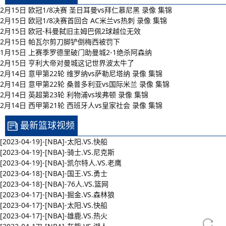
2月15日 欧冠1/8决赛 圣日耳曼vs拜仁慕尼黑 录像 集锦
2月15日 欧冠1/8决赛首回合 AC米兰vs热刺 录像 集锦
2月15日 欧冠-科曼弑旧主姆巴佩2球越位无效
2月15日 帕瓦尔剪刀脚铲倒梅西被罚下
1月15日 上赛季罗德里破门助曼城2-1绝杀阿森纳
2月15日 亨利大帝对曼城这记世界波太牛了
2月14日 意甲第22轮 维罗纳vs萨勒尼塔纳 录像 集锦
2月14日 意甲第22轮 桑普多利亚vs国际米兰 录像 集锦
2月14日 英超第23轮 利物浦vs埃弗顿 录像 集锦
2月14日 西甲第21轮 西班牙人vs皇家社会 录像 集锦
最新篮球视频
[2023-04-19]-[NBA]-太阳.VS.快船
[2023-04-19]-[NBA]-骑士.VS.尼克斯
[2023-04-19]-[NBA]-凯尔特人.VS.老鹰
[2023-04-18]-[NBA]-国王.VS.勇士
[2023-04-18]-[NBA]-76人.VS.篮网
[2023-04-17]-[NBA]-掘金.VS.森林狼
[2023-04-17]-[NBA]-太阳.VS.快船
[2023-04-17]-[NBA]-雄鹿.VS.热火