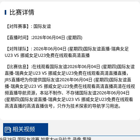
比赛详情
【对阵赛事】: 国际友谊
【直播时间】:2026年06月04日 (星期四)
【对阵球队】: 2026年06月04日 (星期四)国际友谊直播-瑞典女足
U23 VS 挪威女足U23免费在线观看高清直播
【比赛信息】:在线观看国际友谊2026年06月04日 (星期四)国际友谊
直播-瑞典女足U23 VS 挪威女足U23免费在线观看高清直播直播，
JRS直播吧为你提供国际友谊2026年06月04日 (星期四)国际友谊直
播-瑞典女足U23 VS 挪威女足U23免费在线观看高清直播高清在线视
频直播导航资源，本站不制作、不存储国际友谊2026年06月04日
(星期四)国际友谊直播-瑞典女足U23 VS 挪威女足U23免费在线观看
高清直播的高清直播信号，只作为技术探索的导航学习用途。
相关视频
9月28日 国际友谊赛 加拿大vs乌拉圭 录像 集锦