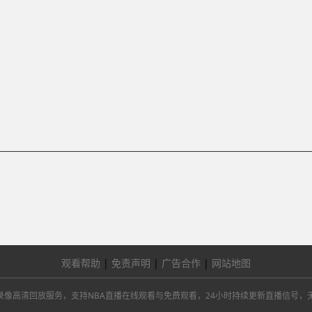
观看帮助
|
免责声明
|
广告合作
|
网站地图
总决赛及NBA录像高清回放服务，支持NBA直播在线观看与免费观看，24小时持续更新直