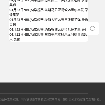
集锦
04月23日NBL(A)常规赛 塔斯马尼亚蚂蚁vs墨尔本联 录
像集锦
04月23日NBL(A)常规赛 坎斯大班vs布里斯班子弹 录像
集锦
04月22日NBL(A)常规赛 珀斯野猫vs伊拉瓦拉老鹰 录像
04月22日NBL(A)常规赛 东南墨尔本凤凰vs阿德莱德36
人 录像
播信号，无插件流畅播放。同时提供更丰富的足球赛事内容，提升直播源稳定性与观看体验。