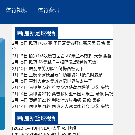
体育视频
体育资讯
最新足球视频
2月15日 欧冠1/8决赛 圣日耳曼vs拜仁慕尼黑 录像 集
锦
2月15日 欧冠1/8决赛首回合 AC米兰vs热刺 录像 集锦
2月15日 欧冠-科曼弑旧主姆巴佩2球越位无效
2月15日 帕瓦尔剪刀脚铲倒梅西被罚下
1月15日 上赛季罗德里破门助曼城2-1绝杀阿森纳
2月15日 亨利大帝对曼城这记世界波太牛了
2月14日 意甲第22轮 维罗纳vs萨勒尼塔纳 录像 集锦
2月14日 意甲第22轮 桑普多利亚vs国际米兰 录像 集锦
2月14日 英超第23轮 利物浦vs埃弗顿 录像 集锦
2月14日 西甲第21轮 西班牙人vs皇家社会 录像 集锦
最新篮球视频
[2023-04-19]-[NBA]-太阳.VS.快船
[2023-04-19]-[NBA]-骑士.VS.尼克斯