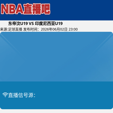
东帝汶U19 VS 印度尼西亚U19
来源:
足球直播
发布时间：2026年06月02日 23:00
2026年06月04日 (星期四)
东南亚U19
比赛中
东帝汶U19 VS 印度尼西亚U19
直播信号源：