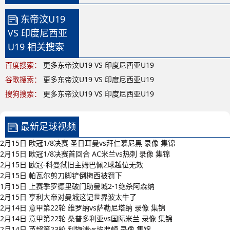
东帝汶U19
VS 印度尼西亚
U19 相关搜索
百度搜索：
更多东帝汶U19 VS 印度尼西亚U19
谷歌搜索：
更多东帝汶U19 VS 印度尼西亚U19
搜狗搜索：
更多东帝汶U19 VS 印度尼西亚U19
最新足球视频
2月15日 欧冠1/8决赛 圣日耳曼vs拜仁慕尼黑 录像 集锦
2月15日 欧冠1/8决赛首回合 AC米兰vs热刺 录像 集锦
2月15日 欧冠-科曼弑旧主姆巴佩2球越位无效
2月15日 帕瓦尔剪刀脚铲倒梅西被罚下
1月15日 上赛季罗德里破门助曼城2-1绝杀阿森纳
2月15日 亨利大帝对曼城这记世界波太牛了
2月14日 意甲第22轮 维罗纳vs萨勒尼塔纳 录像 集锦
2月14日 意甲第22轮 桑普多利亚vs国际米兰 录像 集锦
2月14日 英超第23轮 利物浦vs埃弗顿 录像 集锦