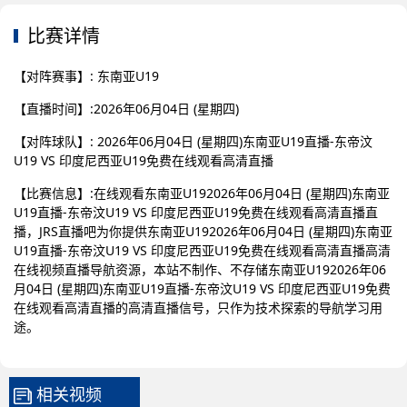
比赛详情
【对阵赛事】: 东南亚U19
【直播时间】:2026年06月04日 (星期四)
【对阵球队】: 2026年06月04日 (星期四)东南亚U19直播-东帝汶
U19 VS 印度尼西亚U19免费在线观看高清直播
【比赛信息】:在线观看东南亚U192026年06月04日 (星期四)东南亚
U19直播-东帝汶U19 VS 印度尼西亚U19免费在线观看高清直播直
播，JRS直播吧为你提供东南亚U192026年06月04日 (星期四)东南亚
U19直播-东帝汶U19 VS 印度尼西亚U19免费在线观看高清直播高清
在线视频直播导航资源，本站不制作、不存储东南亚U192026年06
月04日 (星期四)东南亚U19直播-东帝汶U19 VS 印度尼西亚U19免费
在线观看高清直播的高清直播信号，只作为技术探索的导航学习用
途。
相关视频