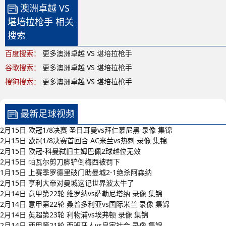
澳洲卓越 VS
堪培拉枪手 相关
搜索
百度搜索：
更多澳洲卓越 VS 堪培拉枪手
谷歌搜索：
更多澳洲卓越 VS 堪培拉枪手
搜狗搜索：
更多澳洲卓越 VS 堪培拉枪手
最新足球视频
2月15日 欧冠1/8决赛 圣日耳曼vs拜仁慕尼黑 录像 集锦
2月15日 欧冠1/8决赛首回合 AC米兰vs热刺 录像 集锦
2月15日 欧冠-科曼弑旧主姆巴佩2球越位无效
2月15日 帕瓦尔剪刀脚铲倒梅西被罚下
1月15日 上赛季罗德里破门助曼城2-1绝杀阿森纳
2月15日 亨利大帝对曼城这记世界波太牛了
2月14日 意甲第22轮 维罗纳vs萨勒尼塔纳 录像 集锦
2月14日 意甲第22轮 桑普多利亚vs国际米兰 录像 集锦
2月14日 英超第23轮 利物浦vs埃弗顿 录像 集锦
2月14日 西甲第21轮 西班牙人vs皇家社会 录像 集锦