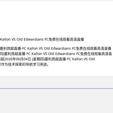
llon VS Old Edwardians FC免费在线观看高清直播
超直播-FC Kallon VS Old Edwardians FC免费在线观看高清直播
利昂超直播-FC Kallon VS Old Edwardians FC免费在线观看高清直
06月04日 (星期四)塞利昂超直播-FC Kallon VS Old
号，只作为技术探索的导航学习用途。