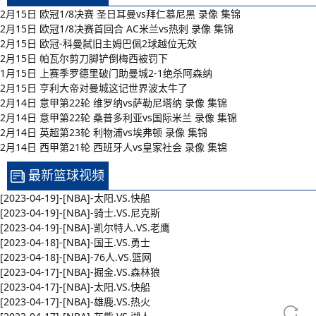
2月15日 欧冠1/8决赛 圣日耳曼vs拜仁慕尼黑 录像 集锦
2月15日 欧冠1/8决赛首回合 AC米兰vs热刺 录像 集锦
2月15日 欧冠-科曼弑旧主姆巴佩2球越位无效
2月15日 帕瓦尔剪刀脚铲倒梅西被罚下
1月15日 上赛季罗德里破门助曼城2-1绝杀阿森纳
2月15日 亨利大帝对曼城这记世界波太牛了
2月14日 意甲第22轮 维罗纳vs萨勒尼塔纳 录像 集锦
2月14日 意甲第22轮 桑普多利亚vs国际米兰 录像 集锦
2月14日 英超第23轮 利物浦vs埃弗顿 录像 集锦
2月14日 西甲第21轮 西班牙人vs皇家社会 录像 集锦
最新篮球视频
[2023-04-19]-[NBA]-太阳.VS.快船
[2023-04-19]-[NBA]-骑士.VS.尼克斯
[2023-04-19]-[NBA]-凯尔特人.VS.老鹰
[2023-04-18]-[NBA]-国王.VS.勇士
[2023-04-18]-[NBA]-76人.VS.篮网
[2023-04-17]-[NBA]-掘金.VS.森林狼
[2023-04-17]-[NBA]-太阳.VS.快船
[2023-04-17]-[NBA]-雄鹿.VS.热火