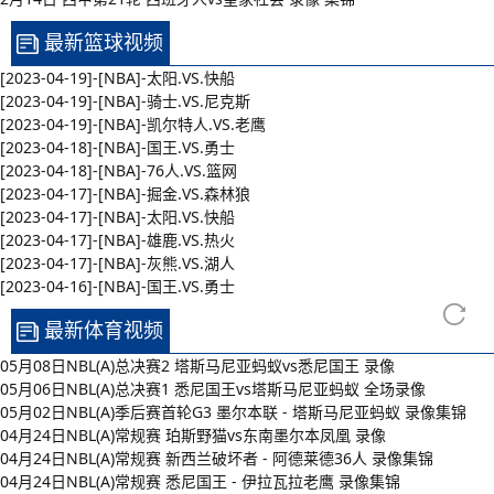
最新篮球视频
[2023-04-19]-[NBA]-太阳.VS.快船
[2023-04-19]-[NBA]-骑士.VS.尼克斯
[2023-04-19]-[NBA]-凯尔特人.VS.老鹰
[2023-04-18]-[NBA]-国王.VS.勇士
[2023-04-18]-[NBA]-76人.VS.篮网
[2023-04-17]-[NBA]-掘金.VS.森林狼
[2023-04-17]-[NBA]-太阳.VS.快船
[2023-04-17]-[NBA]-雄鹿.VS.热火
[2023-04-17]-[NBA]-灰熊.VS.湖人
[2023-04-16]-[NBA]-国王.VS.勇士
最新体育视频
05月08日NBL(A)总决赛2 塔斯马尼亚蚂蚁vs悉尼国王 录像
05月06日NBL(A)总决赛1 悉尼国王vs塔斯马尼亚蚂蚁 全场录像
05月02日NBL(A)季后赛首轮G3 墨尔本联 - 塔斯马尼亚蚂蚁 录像集锦
04月24日NBL(A)常规赛 珀斯野猫vs东南墨尔本凤凰 录像
04月24日NBL(A)常规赛 新西兰破坏者 - 阿德莱德36人 录像集锦
04月24日NBL(A)常规赛 悉尼国王 - 伊拉瓦拉老鹰 录像集锦