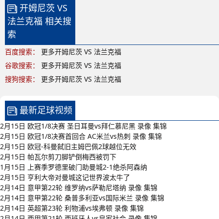
开姆尼茨 VS
法兰克福 相关搜
索
百度搜索：
更多开姆尼茨 VS 法兰克福
谷歌搜索：
更多开姆尼茨 VS 法兰克福
搜狗搜索：
更多开姆尼茨 VS 法兰克福
最新足球视频
2月15日 欧冠1/8决赛 圣日耳曼vs拜仁慕尼黑 录像 集锦
2月15日 欧冠1/8决赛首回合 AC米兰vs热刺 录像 集锦
2月15日 欧冠-科曼弑旧主姆巴佩2球越位无效
2月15日 帕瓦尔剪刀脚铲倒梅西被罚下
1月15日 上赛季罗德里破门助曼城2-1绝杀阿森纳
2月15日 亨利大帝对曼城这记世界波太牛了
2月14日 意甲第22轮 维罗纳vs萨勒尼塔纳 录像 集锦
2月14日 意甲第22轮 桑普多利亚vs国际米兰 录像 集锦
2月14日 英超第23轮 利物浦vs埃弗顿 录像 集锦
2月14日 西甲第21轮 西班牙人vs皇家社会 录像 集锦