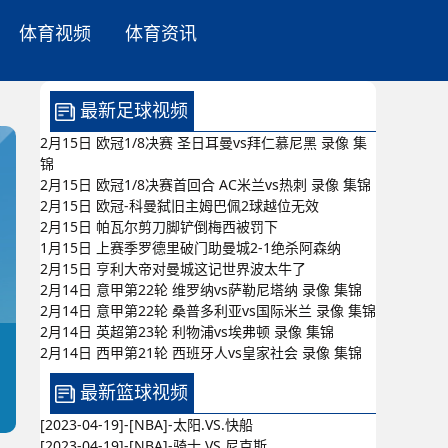
体育视频
体育资讯
最新足球视频
2月15日 欧冠1/8决赛 圣日耳曼vs拜仁慕尼黑 录像 集
锦
2月15日 欧冠1/8决赛首回合 AC米兰vs热刺 录像 集锦
2月15日 欧冠-科曼弑旧主姆巴佩2球越位无效
2月15日 帕瓦尔剪刀脚铲倒梅西被罚下
1月15日 上赛季罗德里破门助曼城2-1绝杀阿森纳
2月15日 亨利大帝对曼城这记世界波太牛了
2月14日 意甲第22轮 维罗纳vs萨勒尼塔纳 录像 集锦
2月14日 意甲第22轮 桑普多利亚vs国际米兰 录像 集锦
2月14日 英超第23轮 利物浦vs埃弗顿 录像 集锦
2月14日 西甲第21轮 西班牙人vs皇家社会 录像 集锦
最新篮球视频
[2023-04-19]-[NBA]-太阳.VS.快船
[2023-04-19]-[NBA]-骑士.VS.尼克斯