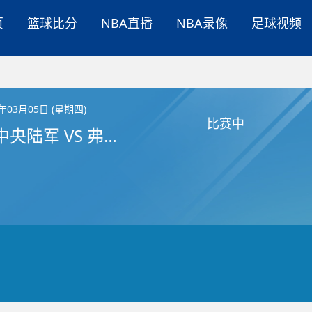
页
篮球比分
NBA直播
NBA录像
足球视频
6年03月05日 (星期四)
比赛中
索非亚中央陆军 VS 弗拉察博特夫