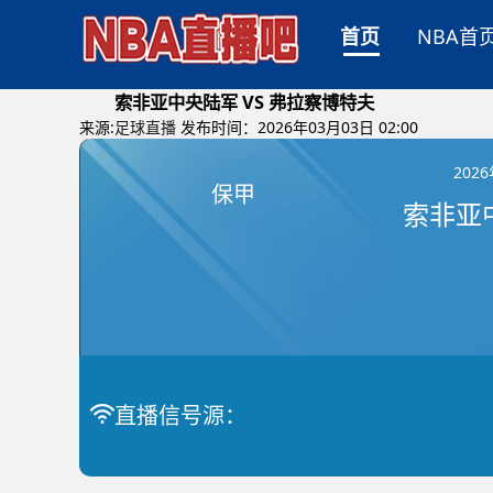
首页
NBA首
索非亚中央陆军 VS 弗拉察博特夫
来源:
足球直播
发布时间：2026年03月03日 02:00
202
保甲
直播信号源：