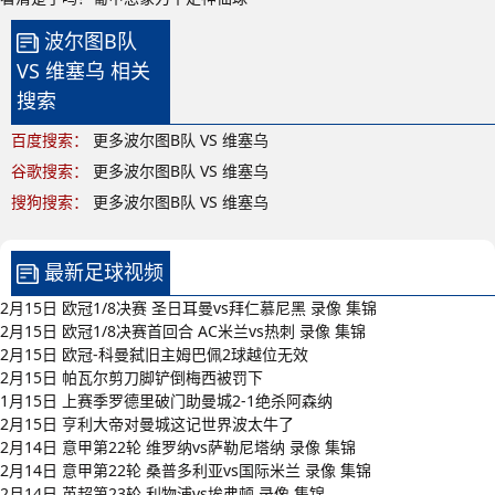
波尔图B队
VS 维塞乌 相关
搜索
百度搜索：
更多波尔图B队 VS 维塞乌
谷歌搜索：
更多波尔图B队 VS 维塞乌
搜狗搜索：
更多波尔图B队 VS 维塞乌
最新足球视频
2月15日 欧冠1/8决赛 圣日耳曼vs拜仁慕尼黑 录像 集锦
2月15日 欧冠1/8决赛首回合 AC米兰vs热刺 录像 集锦
2月15日 欧冠-科曼弑旧主姆巴佩2球越位无效
2月15日 帕瓦尔剪刀脚铲倒梅西被罚下
1月15日 上赛季罗德里破门助曼城2-1绝杀阿森纳
2月15日 亨利大帝对曼城这记世界波太牛了
2月14日 意甲第22轮 维罗纳vs萨勒尼塔纳 录像 集锦
2月14日 意甲第22轮 桑普多利亚vs国际米兰 录像 集锦
2月14日 英超第23轮 利物浦vs埃弗顿 录像 集锦