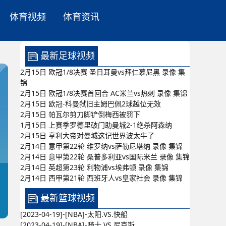
体育视频
体育资讯
最新足球视频
2月15日 欧冠1/8决赛 圣日耳曼vs拜仁慕尼黑 录像 集
锦
2月15日 欧冠1/8决赛首回合 AC米兰vs热刺 录像 集锦
2月15日 欧冠-科曼弑旧主姆巴佩2球越位无效
2月15日 帕瓦尔剪刀脚铲倒梅西被罚下
1月15日 上赛季罗德里破门助曼城2-1绝杀阿森纳
2月15日 亨利大帝对曼城这记世界波太牛了
2月14日 意甲第22轮 维罗纳vs萨勒尼塔纳 录像 集锦
2月14日 意甲第22轮 桑普多利亚vs国际米兰 录像 集锦
2月14日 英超第23轮 利物浦vs埃弗顿 录像 集锦
2月14日 西甲第21轮 西班牙人vs皇家社会 录像 集锦
最新篮球视频
[2023-04-19]-[NBA]-太阳.VS.快船
[2023-04-19]-[NBA]-骑士.VS.尼克斯