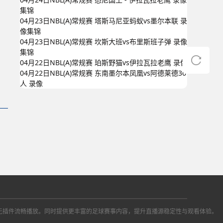
集锦
04月23日NBL(A)常规赛 塔斯马尼亚蚂蚁vs墨尔本联 录
像集锦
04月23日NBL(A)常规赛 坎斯大班vs布里斯班子弹 录像
集锦
04月22日NBL(A)常规赛 珀斯野猫vs伊拉瓦拉老鹰 录像
04月22日NBL(A)常规赛 东南墨尔本凤凰vs阿德莱德36
人 录像
播信号，无插件流畅播放。同时提供更丰富的足球赛事内容，提升直播源稳定性与观看体验。