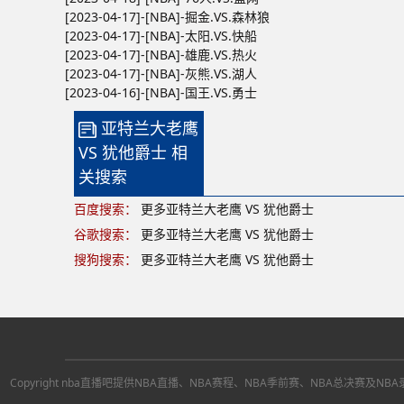
[2023-04-17]-[NBA]-掘金.VS.森林狼
[2023-04-17]-[NBA]-太阳.VS.快船
[2023-04-17]-[NBA]-雄鹿.VS.热火
[2023-04-17]-[NBA]-灰熊.VS.湖人
[2023-04-16]-[NBA]-国王.VS.勇士
亚特兰大老鹰
VS 犹他爵士 相
关搜索
百度搜索：
更多亚特兰大老鹰 VS 犹他爵士
谷歌搜索：
更多亚特兰大老鹰 VS 犹他爵士
搜狗搜索：
更多亚特兰大老鹰 VS 犹他爵士
Copyright nba直播吧提供NBA直播、NBA赛程、NBA季前赛、NBA