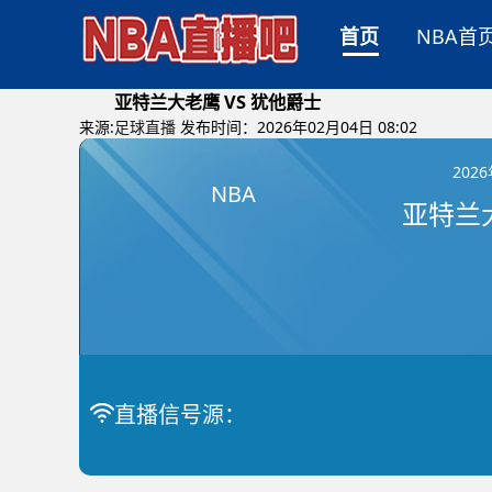
首页
NBA首
亚特兰大老鹰 VS 犹他爵士
来源:
足球直播
发布时间：2026年02月04日 08:02
202
NBA
直播信号源：