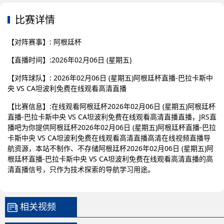
比赛详情
【对阵赛事】: 阿根廷杯
【直播时间】:2026年02月06日 (星期五)
【对阵球队】: 2026年02月06日 (星期五)阿根廷杯直播-巴拉卡斯中
央 VS CA坦波利免费在线观看高清直播
【比赛信息】:在线观看阿根廷杯2026年02月06日 (星期五)阿根廷杯
直播-巴拉卡斯中央 VS CA坦波利免费在线观看高清直播直播，JRS直
播吧为你提供阿根廷杯2026年02月06日 (星期五)阿根廷杯直播-巴拉
卡斯中央 VS CA坦波利免费在线观看高清直播高清在线视频直播导
航资源，本站不制作、不存储阿根廷杯2026年02月06日 (星期五)阿
根廷杯直播-巴拉卡斯中央 VS CA坦波利免费在线观看高清直播的高
清直播信号，只作为技术探索的导航学习用途。
相关视频