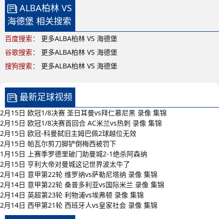
ALBA柏林 VS
海德堡 相关搜索
百度搜索：
更多ALBA柏林 VS 海德堡
谷歌搜索：
更多ALBA柏林 VS 海德堡
搜狗搜索：
更多ALBA柏林 VS 海德堡
最新足球视频
2月15日 欧冠1/8决赛 圣日耳曼vs拜仁慕尼黑 录像 集锦
2月15日 欧冠1/8决赛首回合 AC米兰vs热刺 录像 集锦
2月15日 欧冠-科曼弑旧主姆巴佩2球越位无效
2月15日 帕瓦尔剪刀脚铲倒梅西被罚下
1月15日 上赛季罗德里破门助曼城2-1绝杀阿森纳
2月15日 亨利大帝对曼城这记世界波太牛了
2月14日 意甲第22轮 维罗纳vs萨勒尼塔纳 录像 集锦
2月14日 意甲第22轮 桑普多利亚vs国际米兰 录像 集锦
2月14日 英超第23轮 利物浦vs埃弗顿 录像 集锦
2月14日 西甲第21轮 西班牙人vs皇家社会 录像 集锦