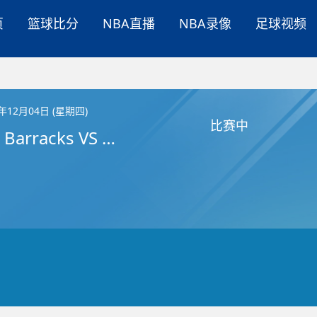
页
篮球比分
NBA直播
NBA录像
足球视频
5年12月04日 (星期四)
比赛中
Moyale Barracks VS Ekhaya FC