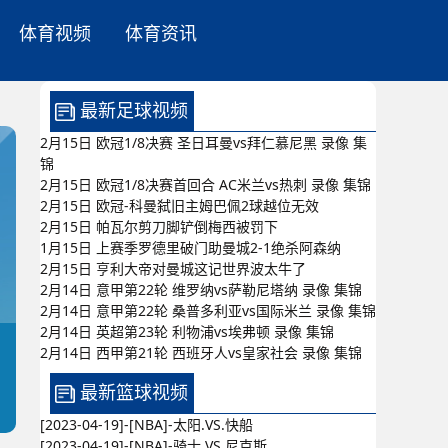
体育视频
体育资讯
最新足球视频
2月15日 欧冠1/8决赛 圣日耳曼vs拜仁慕尼黑 录像 集
锦
2月15日 欧冠1/8决赛首回合 AC米兰vs热刺 录像 集锦
2月15日 欧冠-科曼弑旧主姆巴佩2球越位无效
2月15日 帕瓦尔剪刀脚铲倒梅西被罚下
1月15日 上赛季罗德里破门助曼城2-1绝杀阿森纳
2月15日 亨利大帝对曼城这记世界波太牛了
2月14日 意甲第22轮 维罗纳vs萨勒尼塔纳 录像 集锦
2月14日 意甲第22轮 桑普多利亚vs国际米兰 录像 集锦
2月14日 英超第23轮 利物浦vs埃弗顿 录像 集锦
2月14日 西甲第21轮 西班牙人vs皇家社会 录像 集锦
最新篮球视频
[2023-04-19]-[NBA]-太阳.VS.快船
[2023-04-19]-[NBA]-骑士.VS.尼克斯