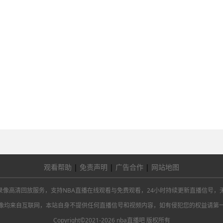
观看帮助
|
免责声明
|
广告合作
|
网站地图
总决赛及NBA录像高清回放服务，支持NBA直播在线观看与免费观看，24小时持续更新直
像均来自互联网，本站自身不提供任何直播信号和视频内容，如有侵犯您的权益请第
Copyright©2021-2026 nba直播吧 版权所有