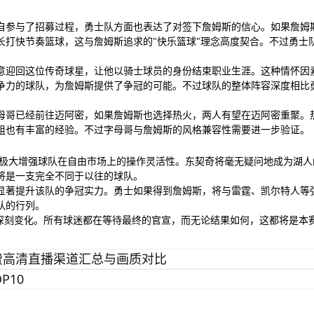
自参与了招募过程，勇士队方面也表达了对签下詹姆斯的信心。如果詹姆
长打快节奏篮球，这与詹姆斯追求的"快乐篮球"理念高度契合。不过勇士
意迎回这位传奇球星，让他以骑士球员的身份结束职业生涯。这种情怀因
争力的球队，为詹姆斯提供了争冠的可能。不过球队的整体阵容深度相比
母哥已经前往迈阿密，如果詹姆斯也选择热火，两人有望在迈阿密重聚。
组也有丰富的经验。不过字母哥与詹姆斯的风格兼容性需要进一步验证。
将极大增强球队在自由市场上的操作灵活性。东契奇将毫无疑问地成为湖人
将是一支完全不同于以往的球队。
显著提升该队的争冠实力。勇士如果得到詹姆斯，将与雷霆、凯尔特人等
队的行列。
发生深刻变化。所有球迷都在等待最终的官宣，而无论结果如何，这都将是本
：免费高清直播渠道汇总与画质对比
P10