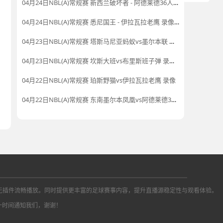
04月24日NBL(A)常规赛 新西兰破坏者 - 阿德莱德36人 录像集锦
04月24日NBL(A)常规赛 悉尼国王 - 伊拉瓦拉老鹰 录像集锦
04月23日NBL(A)常规赛 塔斯马尼亚蚂蚁vs墨尔本联 录像集锦
04月23日NBL(A)常规赛 坎斯大班vs布里斯班子弹 录像集锦
04月22日NBL(A)常规赛 珀斯野猫vs伊拉瓦拉老鹰 录像
04月22日NBL(A)常规赛 东南墨尔本凤凰vs阿德莱德36人 录像
播信号，无插件流畅播放。同时提供更丰富的足球赛事内容，提升直播源稳定性与观看体验。
一时间通知我们，谢谢！