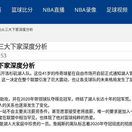
页
篮球比分
NBA直播
NBA录像
足球视频
热火三大下家深度分析
三大下家深度分析
53
下家深度分析
认离开洛杉矶湖人队。这位41岁的传奇球星在自由市场开启前正式通知湖人
季。这一决定在整个联盟引发了巨大震动，也让各支球队的未来格局发生了
7.9助攻，并在2020年带领球队夺得总冠军，终结了湖人长达十年的冠军荒
人的关系也逐渐发生了变化。
一站不会主要关注薪资条件，甚至愿意接受老将底薪，唯一的要求是加入
度在联盟中相当罕见，也体现了他对篮球纯粹的热爱。
是湖人大家庭中珍贵的一员。詹姆斯的离队标志着2020年夺冠班底的彻
。