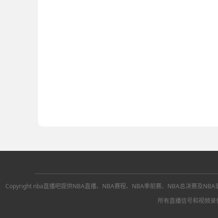
Copyright nba直播吧提供NBA直播、NBA赛程、NBA季前赛、NBA
所有直播信号和视频录