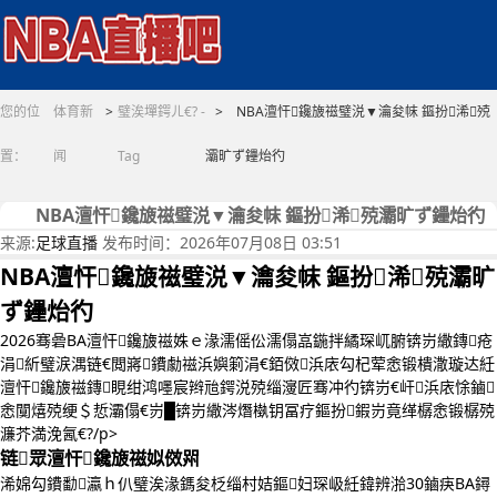
您的位
体育新
>
璧涘墠鍔ㄦ€? -
> NBA澶忓鑱旇禌璧涚▼瀹夋帓 鏂扮浠殑
置：
闻
Tag
灞旷ず鑸炲彴
NBA澶忓鑱旇禌璧涚▼瀹夋帓 鏂扮浠殑灞旷ず鑸炲彴
来源:
足球直播
发布时间：2026年07月08日 03:51
NBA澶忓鑱旇禌璧涚▼瀹夋帓 鏂扮浠殑灞旷
ず鑸炲彴
2026骞碞BA澶忓鑱旇禌姝ｅ湪濡傜伀濡傝嵓鍦拌繘琛屼腑锛岃繖鏄疮
涓紤璧涙湡链€閲嶈鐨勮禌浜嬩箣涓€銆傚浜庡勾杞荤悆锻樻潵璇达紝
澶忓鑱旇禌鏄睍绀鸿嚜宸辫兘鍔涚殑缁濅匠骞冲彴锛岃€屽浜庡悇鏀
悆闃熺殑绠＄悊灞傝€岃█锛岃繖涔熸槸钥冨疗鏂扮鍜岃竟缂樼悆锻樼殑
濂芥満浼氥€?/p>
链眾澶忓鑱旇禌姒傚喌
浠婂勾鐨勫瀛ｈ仈璧涘湪鎷夋柉缁村姞鏂妇琛岋紝鍏辨湁30鏀疦BA鐞