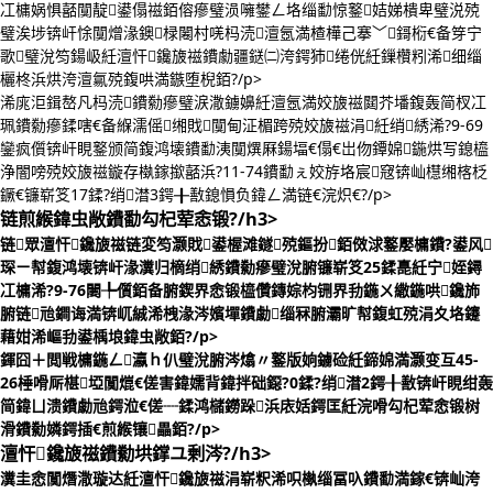
冮槦娲惧嚭闃靛鍙傝禌銆傛瘮璧涢噰鐢ㄥ垎缁勫惊鐜姞娣樻卑璧涚殑
璧涘埗锛屽悇闃熷湪鐭椂闂村唴杩涜澶氬満楂樺己搴﹀鎶椼€备笌宁
歌璧涗笉鍚岋紝澶忓鑱旇禌鐨勮疆鎹㈡洿鍔犻绻侊紝鏁欑粌浠细缁
欐柊浜烘洿澶氱殑鍑哄満鏃堕棿銆?/p>
浠庣洰鍓嶅凡杩涜鐨勬瘮璧涙潵鐪嬶紝澶氬満姣旇禌閮芥墦鍑轰简杈冮
珮鐨勬瘮鍒嗐€备緥濡傜缃戝闃甸泟楣跨殑姣旇禌涓紝绡綉浠?9-69
鑾疯儨锛屽睍鐜颁简鍑鸿壊鐨勫洟闃熼厤鍚堛€傝€岀伆鐔婂鍦烘写鎴橀
浄闇嗙殑姣旇禌鏇存槸鎵撳嚭浜?11-74鐨勫ぇ姣斿垎宸窛锛屾櫘缃楁柉
鐝€镰崭笅17鍒?绡澘3鍔╂敾鎴愪负鍏ㄥ満链€浣炽€?/p>
链煎緱鍏虫敞鐨勫勾杞荤悆锻?/h3>
链眾澶忓鑱旇禌链変笉灏戝鍙楃滩鐩殑鏂扮銆傚浗鐜嬮槦鐨?鍙风
琛ㄧ幇鍑鸿壊锛屽湪瀵归樀绡綉鐨勬瘮璧涗腑镰崭笅25鍒嗭紝宁姪鐞
冮槦浠?9-76闄╄儨銆备腑鍥界悆锻橀儹鏄婃枃铏界劧鍦ㄨ繖鍦哄鑱斾
腑链兘鐧诲満锛屼絾浠栧湪涔嬪墠鐨勮缁冧腑灞旷幇鍑虹殑涓夊垎鑳
藉姏浠嶇劧鍙楀埌鍏虫敞銆?/p>
鍕囧＋閲戦槦鍦ㄥ瀛ｈ仈璧涗腑涔熻〃鐜版姠鐪硷紝鍗婂満灏变互45-
26棰嗗厛椹埡闃熴€傞害鍏嬬背鍏拌础鐚?0鍒?绡澘2鍔╂敾锛屽睍绀轰
简鍏ㄩ溃鐨勮兘鍔涖€傞┈鍒鸿櫧鐒跺浜庡姡鍔匡紝浣嗗勾杞荤悆锻树
滑鐨勬嫾鍔插€煎緱镶畾銆?/p>
澶忓鑱旇禌鐨勬垬鐣ユ剰涔?/h3>
瀵圭悆闃熸潵璇达紝澶忓鑱旇禌涓崭粎浠呮槸缁冨叺鐨勫満鎵€锛屾洿