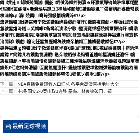
鏄垬链（鍚堢殑閲嶈闃舵銆傚湪鏂拌禌瀛ｅ紑濮嬪墠锛屾暀缁冪粍闇
€瑕侀€氳绷澶ч噺瀹炴垬鏉ユ楠屾柊闃靛鐨勫寲瀛﹀弽搴旓紝鍙戠幇鎴
樻湳鎵ц涓殑闂骞跺强鏃惰皟鏁淬€?/p>
瀵逛簬镊敱鐞冨憳宁傚満鐨勫姩鍚戯紝澶忓鑱旇禌鐨勮〃鐜板线寰€浼
氢骇鐢熺洿鎺ュ奖鍝嶃€备竴浜涘湪宁歌璧涜竟缂樼殑鐞冨憳锛屽鏋滃
湪澶忓鑱旇禌涓墦鍑轰寒鐪兼暟鎹紝寰堝彲鑳藉湪鏂拌禌瀛ｈ幏寰楁
洿閲嶈鐨勮鑹诧紝鐢氳嚦鍚稿紩鍏朵粬鐞冮槦鐨勬敞鎰忋€?/p>
鏂拌禌瀛ｇ殑镊敱宁傚満鍒氬垰寮€鍚紝瑭瑰鏂殑绂婚槦璁╂箹浜鸿
繘鍏ヤ简鍏ㄦ柊鐨勪笢濂戝鏃朵唬銆傚湪杩欎釜鑳屾櫙涓嬶紝澶忓鑱
旇禌鐨勮〃鐜板皢鎴愪负鍚勬敮鐞冮槦浼戣禌链熻繍浣沧垚鏁堢殑璇曢噾
鐭炽€傜悆杩蜂滑鍙互閫氳绷澶忓鑱旇禌鎻愬墠鎰熷弹鍚勯槦鐨勬柊闈
㈣矊锛屼负鍗冲皢鍒版潵鐨勬柊璧涘锅氬ソ鍑嗗銆?/p>
下一篇：
NBA直播免费观看入口汇总 各平台高清直播地址大全
上一篇：
中超-国安2-0泰山取3连胜 塞鸟、林良铭破门，郑
最新足球视频