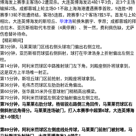
博海发上赛季主客场0-2遭双杀。大连英博海发近4轮1平3负，近3个主场
输掉2场。成都蓉城上轮主场0-1不敌上海海港遭遇赛季首败，9连胜+跨
赛季13轮不败遭终结，客场5连胜，跨赛季12个客场7胜5平。首发与上轮
相比，大连英博海发的斯坦丘、
毕津浩
轮换朱鹏宇、李昂；成都蓉城的拜
合拉木、亚历斯祖取代韦世豪（4黄停赛）、贺一然，费利佩伤缺，尤萨
伤愈替补待命。
【精彩瞬间】
第3分钟，马莱莱球门区线右侧头球攻门偏出右侧立柱。
第9分钟，亚历斯祖罚球弧右侧斜射，球打在毕津浩身上折射偏出左侧立
柱。
第14分钟，阿利米罚球区中路推射球门左下角，刘殿座侧扑将球拿到，
这是双方上半场唯一射正。
第15分钟，斯坦丘球门区前抢射，刘殿座将球拿到。
第36分钟，毛伟杰罚球区左肋劲射近角偏出。
第60分钟，张华晨35米外任意球射门稍稍高出横梁。
第70分钟，阿利米罚球弧左侧凌空抽射偏出左侧立柱。
第76分钟，马莱莱右肋分球，杨铭锐右路倒三角回传，马莱莱罚球区右
侧斜射远角得分。马莱莱连场破门，打入本赛季中超第6球，大连英博海
发1-0领先！
第89分钟，阿利米罚球区左侧底线处传球，马莱莱门前射门被封堵，马
马杜跟进补射破门，大连英博海发2-0领先！