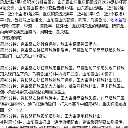
梁龙5胜5平1负积20分排名第2。山东泰山与重庆铜梁龙在2024足协杯第
4轮交锋，山东泰山客场6-3获胜晋级16强。山东泰山2连胜，近3轮2胜1
平，近3个主场1胜2平。重庆铜梁龙2连平，近4轮3平1负，近2个客场1
平1负。首发与上轮相比，山东泰山的彭啸、陈蒲、马德鲁加、依
木兰
取
代阿尔瓦罗、李源一、黄政宇、陈泽仕，重庆铜梁龙的和晓强、阮奇龙、
向余望轮换恩加德乌、刘明仕、吴永强。
【精彩瞬间】
第26分钟，克雷桑左肋转身远射，球击中横梁弹回场内。
第35分钟，克雷桑右路任意球传到后点，马德鲁加门前高高跃起头球冲
顶破门，山东泰山1-0领先！
第38分钟，克雷桑右肋任意球吊至罚球区，马德鲁加门前甩头攻门将球
顶入球门左下角。马德鲁加3分钟内梅开二度，山东泰山2-0领先！
第48分钟，肯帕努右肋任意球射球门远角，王大雷侧扑将球扑出底线。
第58分钟，克雷桑罚球区前大力抽射，姚浩洋将球扑出，泽卡罚球区左
侧小角度补射又被姚浩洋用胸口挡出。
第69分钟，肯帕努右路角球传中，王大雷接高空球失误，迪马塔球门区
转身扫射得分。迪马塔连场破门，打入本赛季中超第4球，重庆铜梁龙扳
回一分，1-2！
第87分钟，肯帕努罚球弧前沿斜射，王大雷倒地将球扑出。
补时第1分钟，山东泰山打出一连串流畅配合，克雷桑罚球弧左侧横传，
卡扎伊什维利罚球弧内外脚背助攻，谢文能罚球区右侧射门得手。谢文能