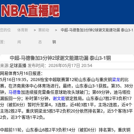
您的位
体育新
>
赛前动
> 中超-马德鲁加3分钟2球谢文能建功漏 泰山3-1
置：
闻
态
铜
中超-马德鲁加3分钟2球谢文能建功漏 泰山3-1铜
来源:
足球直播
发布时间：2026年05月17日 20:54
网易体育5月16日报道：
5月16日19:35，2026怡宝中超联赛第12轮山东泰山与重庆铜
梁龙
的比
赛，在济南奥体中心体育场进行。最终，山东泰山3-1获胜。第35、38分
钟，
马德鲁
加连续接克雷桑任意球助攻头球破门；第69分钟，迪马塔捡
漏扳回一分；补时第1分钟，
谢文能
锁定胜局。山东泰山7胜2平3负积17
分（被扣6分）暂时升至第4，3连胜，近4轮3胜1平，主场2连胜，近4个
主场2胜2平。重庆铜梁龙5胜5平2负积20分依然排名第2，近5个客场3平
2负，近3个客场1平2负。
中超前11轮，山东泰山6胜2平3负积14分（被扣6分）排名第5，重庆铜