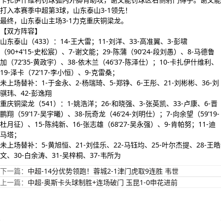
打入本赛季中超第3球，山东泰山3-1领先！
最终，山东泰山主场3-1力克重庆铜梁龙。
【双方阵容】
山东泰山（433）：14-王大雷；11-刘洋、33-高准翼、3-彭啸
（90+4’15-史松宸）、7-谢文能；29-陈蒲（90’24-段刘愚）、8-马德鲁
加（72’35-黄政宇）、38-依木兰（46’37-陈泽仕）；10-卡扎伊什维利、
19-泽卡（72’17-李小恒）、9-克雷桑；
未上场替补：1-于金永、2-杨瑞琦、5-郑铮、6-王彤、21-刘彬彬、36-刘
骐玮、42-彭逸翔
重庆铜梁龙（541）：1-姚浩洋；26-和晓强、3-张英凯、33-卢康、6-晋
鹏翔（59’17-吴宇曦）、38-阮奇龙（46’24-刘明仕）；7-向余望（59’19-
杜月征）、15-陈纯新、16-张志雄（68’27-吴永强）、9-肯帕努；11-迪
马塔；
未上场替补：5-黄旭恒、21-刘佳乐、22-马钰均、25-叶尔杰提、28-王皓
文、30-白余涛、31-吴梓桐、37-韦所为
下一篇：
中超-14分优势领跑！蓉城2-1津门虎取9连胜 韦世
上一篇：
中超-奥斯卡头球制胜+连场破门 玉昆1-0申花进前