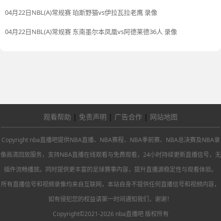
04月22日NBL(A)常规赛 珀斯野猫vs伊拉瓦拉老鹰 录像
04月22日NBL(A)常规赛 东南墨尔本凤凰vs阿德莱德36人 录像
观看帮助
|
免责声明
|
广告合作
|
网站地图
Copyright nba直播吧提供NBA直播、NBA赛程、NBA季前赛、NBA总决赛及NBA录
像高清回放服务，支持NBA直播在线观看与免费观看，24小时持续更新直播信号，无
插件流畅播放。同时提供更丰富的足球赛事内容，提升直播源稳定性与观看体验。
所有直播信号和视频录像均来自互联网，本站自身不提供任何直播信号和视频内容，
如有侵犯您的权益请第一时间通知我们，谢谢！
Copyright©2021-2026 nba直播吧 版权所有