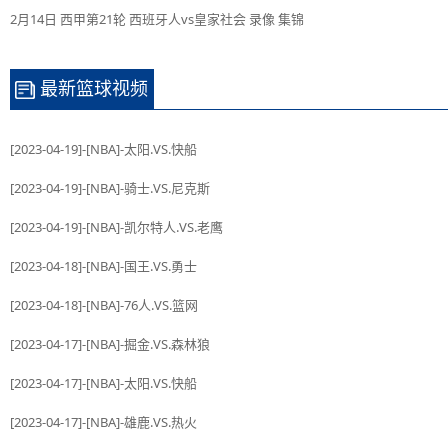
2月14日 西甲第21轮 西班牙人vs皇家社会 录像 集锦
最新篮球视频
[2023-04-19]-[NBA]-太阳.VS.快船
[2023-04-19]-[NBA]-骑士.VS.尼克斯
[2023-04-19]-[NBA]-凯尔特人.VS.老鹰
[2023-04-18]-[NBA]-国王.VS.勇士
[2023-04-18]-[NBA]-76人.VS.篮网
[2023-04-17]-[NBA]-掘金.VS.森林狼
[2023-04-17]-[NBA]-太阳.VS.快船
[2023-04-17]-[NBA]-雄鹿.VS.热火