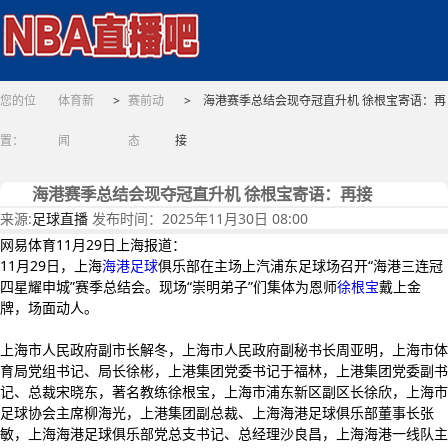
您的位
体育新
>
赛前动
> 海港赛季总结会现夺冠直升机 徐根宝寄语：再
置：
闻
态
接
海港赛季总结会现夺冠直升机 徐根宝寄语：再接
来源:
足球直播
发布时间：2025年11月30日 08:00
网易体育11月29日上海报道：
11月29日，上海
海港
足球
俱乐部在主场上汽浦东足球场召开“海港三连冠
四星耀申城”赛季总结会。现场“崇明弟子”们集体为恩师
徐根宝
戴上金
牌，场面动人。
上海市人民政府副市长解冬，上海市人民政府副秘书长周亚明，上海市体
育局党组书记、局长徐彬，上港集团党委书记于福林，上港集团党委副书
记、总裁宋晓东，著名教练徐根宝，上海市浦东新区副区长徐欣，上海市
足球协会主席柳海光，上港集团副总裁、上海海港足球俱乐部董事长张
敏，上海海港足球俱乐部党总支书记、总经理沙良昌，上海海港一线队主