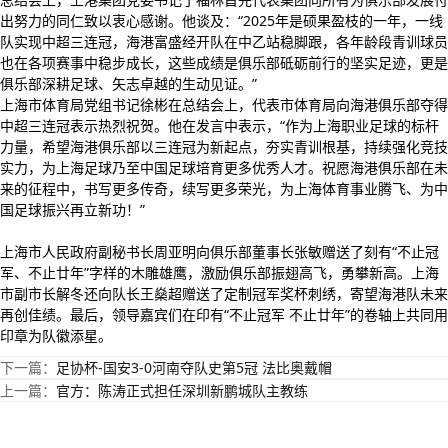
出努力的同仁致以衷心感谢。他谈及：“2025年是硕果盈枝的一年，一线
队实现中超三连冠，海港富盛经开队在中乙站稳脚跟，各年龄段青训球员
也在各项赛事中稳步成长，这些成绩是俱乐部砥砺前行的坚实足迹，更是
俱乐部深耕足球、矢志卓越的生动见证。”
上海市体育局党组书记徐彬在总结会上，代表市体育局向海港俱乐部夺得
中超三连冠表示热烈祝贺。他在发言中表示，“作为上海职业足球的标杆
力量，希望海港俱乐部以三连冠为新起点，夯实青训根基，持续强化竞技
实力，为上海足球乃至中国足球培育更多优秀人才。祝愿海港俱乐部在未
来的征程中，书写更多传奇，续写更多荣光，为上海体育事业腾飞、为中
国足球振兴再立新功！”
上海市人民政府副秘书长周亚明向俱乐部董事长张敏赠送了刻有“不止冠
军、不止廿年”字样的木雕雄鹰，激励俱乐部振翅高飞，勇攀新高。上海
市副市长解冬还向队长王燊超赠送了定制冠军奖杯刺绣，寄望海港队未来
再创佳绩。最后，领导嘉宾们在印有“不止冠军 不止廿年”的卷轴上共同用
印章为队徽添星。
下一篇：
足协杯-国安3-0河南夺队史第5冠 法比奥戴帽
上一篇：
官方：陈涛正式担任深圳新鹏城队主教练