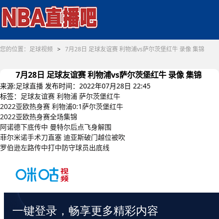
您的位置：
足球视频
>
7月28日 足球友谊赛 利物浦vs萨尔茨堡红牛 录像 集锦
7月28日 足球友谊赛 利物浦vs萨尔茨堡红牛 录像 集锦
来源:
足球直播
发布时间：2022年07月28日 22:45
标签：
足球友谊赛
利物浦
萨尔茨堡红牛
2022亚欧热身赛 利物浦0:1萨尔茨堡红牛
2022亚欧热身赛全场集锦
阿诺德下底传中 曼特尔后点飞身解围
菲尔米诺手术刀直塞 迪亚斯破门越位被吹
罗伯逊左路传中打中防守球员出底线