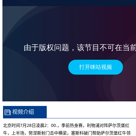
视频介绍
北京时间7月28日凌晨2：00.，季前热身赛，利物浦对阵萨尔茨堡红
牛，上半场，努涅斯射门击中横梁，塞斯科破门帮助萨尔茨堡红牛领