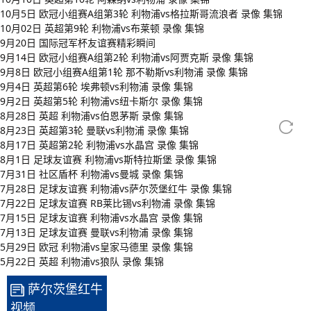
10月5日 欧冠小组赛A组第3轮 利物浦vs格拉斯哥流浪者 录像 集锦
10月02日 英超第9轮 利物浦vs布莱顿 录像 集锦
9月20日 国际冠军杯友谊赛精彩瞬间
9月14日 欧冠小组赛A组第2轮 利物浦vs阿贾克斯 录像 集锦
9月8日 欧冠小组赛A组第1轮 那不勒斯vs利物浦 录像 集锦
9月4日 英超第6轮 埃弗顿vs利物浦 录像 集锦
9月2日 英超第5轮 利物浦vs纽卡斯尔 录像 集锦
8月28日 英超 利物浦vs伯恩茅斯 录像 集锦
8月23日 英超第3轮 曼联vs利物浦 录像 集锦
8月17日 英超第2轮 利物浦vs水晶宫 录像 集锦
8月1日 足球友谊赛 利物浦vs斯特拉斯堡 录像 集锦
7月31日 社区盾杯 利物浦vs曼城 录像 集锦
7月28日 足球友谊赛 利物浦vs萨尔茨堡红牛 录像 集锦
7月22日 足球友谊赛 RB莱比锡vs利物浦 录像 集锦
7月15日 足球友谊赛 利物浦vs水晶宫 录像 集锦
7月13日 足球友谊赛 曼联vs利物浦 录像 集锦
5月29日 欧冠 利物浦vs皇家马德里 录像 集锦
5月22日 英超 利物浦vs狼队 录像 集锦
萨尔茨堡红牛
视频