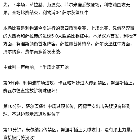
先。下半场，萨拉赫、范迪克、菲尔米诺悉数登场，利物浦围攻无
果。全场比赛结束，利物浦0-1萨尔茨堡红牛
本场比赛是利物浦今夏进行的第四场热身赛，上场比赛，凭借努涅斯
的大四喜和萨拉赫的进球5-0大胜莱比锡红牛。本场双方首发，利物浦
方面，努涅斯领衔首发阵容，萨拉赫替补待命。萨尔茨堡红牛方面，
贝尔纳多、费尔南多首发出战.
主裁判一声哨响，上半场比赛开始
第9分钟，利物浦前场进攻，卡瓦略巧妙过人传到禁区，努涅斯插上，
赛瓦尔德直接放铲将球破坏！
第10分钟，萨尔茨堡红中场过顶长传，阿德里安出击失误没有碰到
球，不过边裁示意进攻越位了
第11分钟，米尔纳吊传禁区，努涅斯插上头球攻门，没有顶上力量，
直接被门将没收！