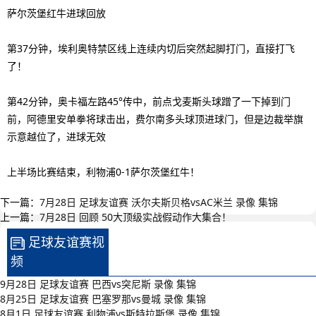
萨尔茨堡红牛进球回放
第37分钟，埃利奥特禁区线上连续内切后突然起脚打门，直接打飞
了！
第42分钟，奥卡福左路45°传中，前点戈麦斯头球蹭了一下掉到门
前，阿德里安单拳将球击出，费尔南多头球顶进球门，但是边裁举旗
示意越位了，进球无效
上半场比赛结束，利物浦0-1萨尔茨堡红牛！
下一篇：
7月28日 足球友谊赛 沃尔夫斯贝格vsAC米兰 录像 集锦
上一篇：
7月28日 回顾 50大顶级实战假动作大集合！
足球友谊赛视
频
9月28日 足球友谊赛 巴西vs突尼斯 录像 集锦
8月25日 足球友谊赛 巴塞罗那vs曼城 录像 集锦
8月1日 足球友谊赛 利物浦vs斯特拉斯堡 录像 集锦