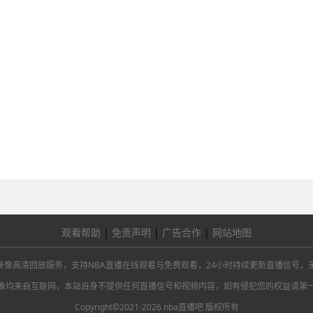
观看帮助
|
免责声明
|
广告合作
|
网站地图
总决赛及NBA录像高清回放服务，支持NBA直播在线观看与免费观看，24小时持续更新直
像均来自互联网，本站自身不提供任何直播信号和视频内容，如有侵犯您的权益请第
Copyright©2021-2026 nba直播吧 版权所有