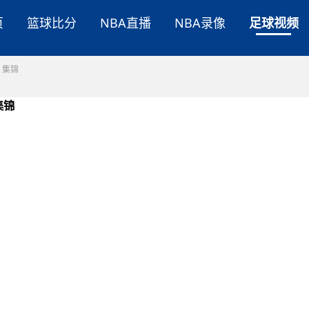
页
篮球比分
NBA直播
NBA录像
足球视频
 集锦
集锦