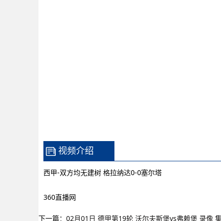
视频介绍
西甲-双方均无建树 格拉纳达0-0塞尔塔
360直播网
下一篇：
02月01日 德甲第19轮 沃尔夫斯堡vs弗赖堡 录像 