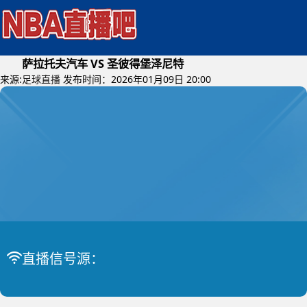
萨拉托夫汽车 VS 圣彼得堡泽尼特
来源:
足球直播
发布时间：2026年01月09日 20:00
2026年01月11日 (星期日)
VTB联赛
比赛中
直播信号源：
萨拉托夫汽车 VS 圣彼得堡泽尼特