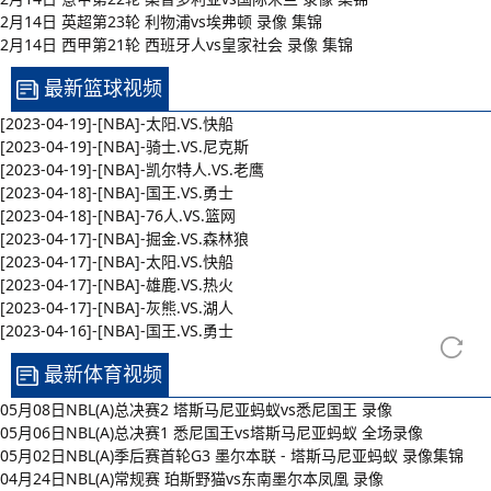
2月14日 英超第23轮 利物浦vs埃弗顿 录像 集锦
2月14日 西甲第21轮 西班牙人vs皇家社会 录像 集锦
最新篮球视频
[2023-04-19]-[NBA]-太阳.VS.快船
[2023-04-19]-[NBA]-骑士.VS.尼克斯
[2023-04-19]-[NBA]-凯尔特人.VS.老鹰
[2023-04-18]-[NBA]-国王.VS.勇士
[2023-04-18]-[NBA]-76人.VS.篮网
[2023-04-17]-[NBA]-掘金.VS.森林狼
[2023-04-17]-[NBA]-太阳.VS.快船
[2023-04-17]-[NBA]-雄鹿.VS.热火
[2023-04-17]-[NBA]-灰熊.VS.湖人
[2023-04-16]-[NBA]-国王.VS.勇士
最新体育视频
05月08日NBL(A)总决赛2 塔斯马尼亚蚂蚁vs悉尼国王 录像
05月06日NBL(A)总决赛1 悉尼国王vs塔斯马尼亚蚂蚁 全场录像
05月02日NBL(A)季后赛首轮G3 墨尔本联 - 塔斯马尼亚蚂蚁 录像集锦
04月24日NBL(A)常规赛 珀斯野猫vs东南墨尔本凤凰 录像