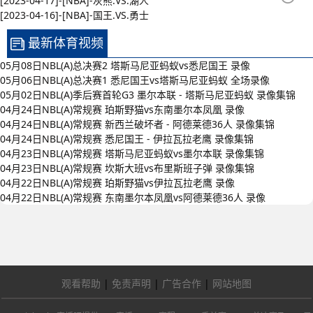
[2023-04-17]-[NBA]-灰熊.VS.湖人
[2023-04-16]-[NBA]-国王.VS.勇士
最新体育视频
05月08日NBL(A)总决赛2 塔斯马尼亚蚂蚁vs悉尼国王 录像
05月06日NBL(A)总决赛1 悉尼国王vs塔斯马尼亚蚂蚁 全场录像
05月02日NBL(A)季后赛首轮G3 墨尔本联 - 塔斯马尼亚蚂蚁 录像集锦
04月24日NBL(A)常规赛 珀斯野猫vs东南墨尔本凤凰 录像
04月24日NBL(A)常规赛 新西兰破坏者 - 阿德莱德36人 录像集锦
04月24日NBL(A)常规赛 悉尼国王 - 伊拉瓦拉老鹰 录像集锦
04月23日NBL(A)常规赛 塔斯马尼亚蚂蚁vs墨尔本联 录像集锦
04月23日NBL(A)常规赛 坎斯大班vs布里斯班子弹 录像集锦
04月22日NBL(A)常规赛 珀斯野猫vs伊拉瓦拉老鹰 录像
04月22日NBL(A)常规赛 东南墨尔本凤凰vs阿德莱德36人 录像
观看帮助
|
免责声明
|
广告合作
|
网站地图