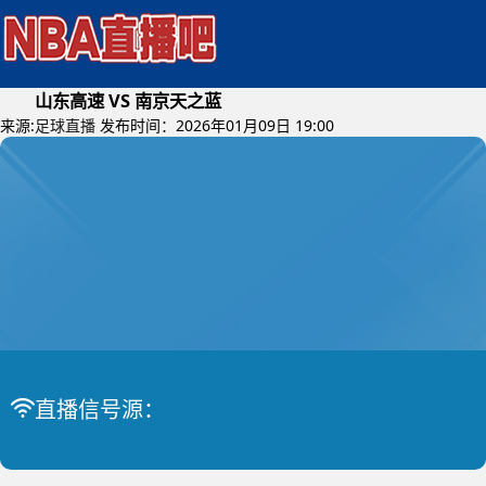
山东高速 VS 南京天之蓝
来源:
足球直播
发布时间：2026年01月09日 19:00
2026年01月11日 (星期日)
直播信号源：
CBA
比赛中
山东高速 VS 南京天之蓝