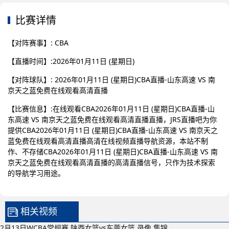
比赛详情
【对阵赛事】: CBA
【直播时间】:2026年01月11日 (星期日)
【对阵球队】: 2026年01月11日 (星期日)CBA直播-山东高速 VS 南
京天之蓝免费在线观看高清直播
【比赛信息】:在线观看CBA2026年01月11日 (星期日)CBA直播-山
东高速 VS 南京天之蓝免费在线观看高清直播直播，JRS直播吧为你
提供CBA2026年01月11日 (星期日)CBA直播-山东高速 VS 南京天之
蓝免费在线观看高清直播高清在线视频直播导航资源，本站不制
作、不存储CBA2026年01月11日 (星期日)CBA直播-山东高速 VS 南
京天之蓝免费在线观看高清直播的高清直播信号，只作为技术探索
的导航学习用途。
相关视频
2月13日WCBA常规赛 陕西女篮vs东莞女篮 录像 集锦